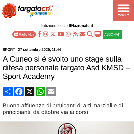
Edizione locale
IlNazionale.it
Radio Alba
ABBONATI
SPORT
-
27 settembre 2025
, 11:44
A Cuneo si è svolto uno stage sulla
difesa personale targato Asd KMSD –
Sport Academy
Condividi
Facebook
X
WhatsApp
Email
Buona affluenza di praticanti di arti marziali e di
principianti, da ottobre via ai corsi