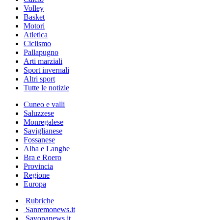
Volley
Basket
Motori
Atletica
Ciclismo
Pallapugno
Arti marziali
Sport invernali
Altri sport
Tutte le notizie
Cuneo e valli
Saluzzese
Monregalese
Saviglianese
Fossanese
Alba e Langhe
Bra e Roero
Provincia
Regione
Europa
Rubriche
Sanremonews.it
Savonanews.it