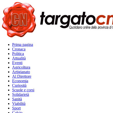
Prima pagina
Cronaca
Politica
Attualità
Eventi
Agricoltura
Artigianato
Al Direttore
Economia
Curiosità
Scuole e corsi
Solidarietà
Sanità
Viabilità
Sport
Calcio