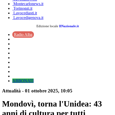
Montecarlonews.it
Torinoggi.it
Lavocediasti.it
Lavocedigenova.it
Edizione locale
IlNazionale.it
Radio Alba
ABBONATI
Attualità
-
01 ottobre 2025
, 10:05
Mondovì, torna l'Unidea: 43
anni di cultura per tutti