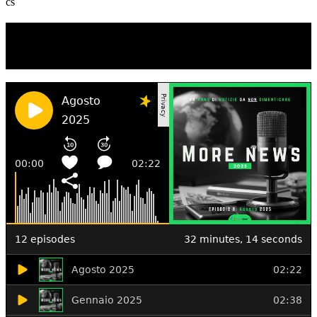
cs
TI RICORDI COSA È SUCCESSO L’ANNO
SCORSO AD AGOSTO?
Ascolta il podcast con le notizie da non dimenticare