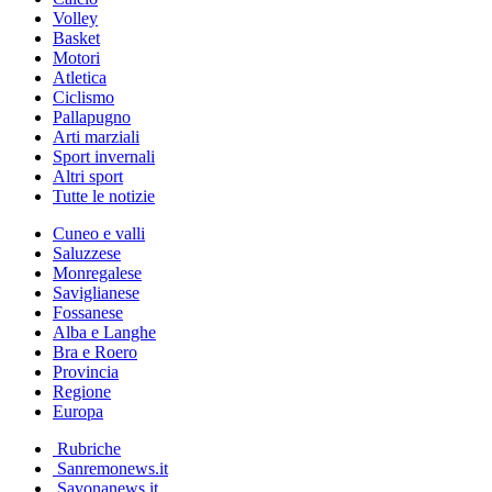
Volley
Basket
Motori
Atletica
Ciclismo
Pallapugno
Arti marziali
Sport invernali
Altri sport
Tutte le notizie
Cuneo e valli
Saluzzese
Monregalese
Saviglianese
Fossanese
Alba e Langhe
Bra e Roero
Provincia
Regione
Europa
Rubriche
Sanremonews.it
Savonanews.it