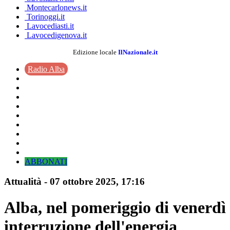
Montecarlonews.it
Torinoggi.it
Lavocediasti.it
Lavocedigenova.it
Edizione locale
IlNazionale.it
Radio Alba
ABBONATI
Attualità
-
07 ottobre 2025
, 17:16
Alba, nel pomeriggio di venerdì
interruzione dell'energia