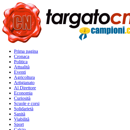
Prima pagina
Cronaca
Politica
Attualità
Eventi
Agricoltura
Artigianato
Al Direttore
Economia
Curiosità
Scuole e corsi
Solidarietà
Sanità
Viabilità
Sport
Calcio