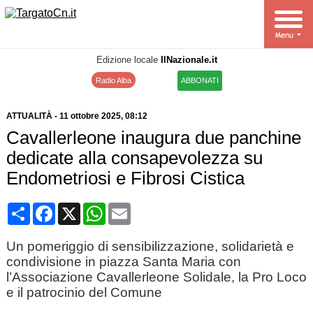
Edizione locale
IlNazionale.it
Radio Alba
ABBONATI
ATTUALITÀ
-
11 ottobre 2025
, 08:12
Cavallerleone inaugura due panchine
dedicate alla consapevolezza su
Endometriosi e Fibrosi Cistica
Condividi
Facebook
X
WhatsApp
Email
Un pomeriggio di sensibilizzazione, solidarietà e
condivisione in piazza Santa Maria con
l’Associazione Cavallerleone Solidale, la Pro Loco
e il patrocinio del Comune