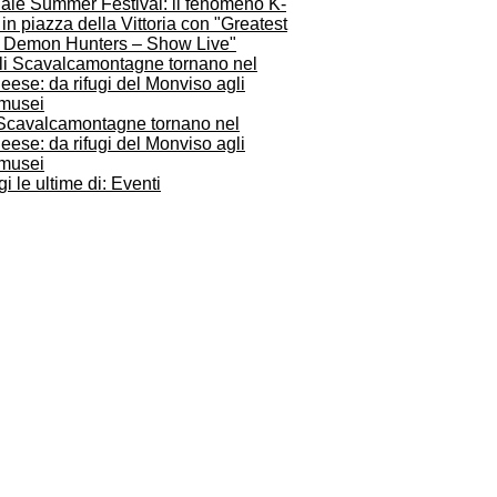
iale Summer Festival: il fenomeno K-
in piazza della Vittoria con "Greatest
s Demon Hunters – Show Live"
 Scavalcamontagne tornano nel
ese: da rifugi del Monviso agli
musei
i le ultime di: Eventi