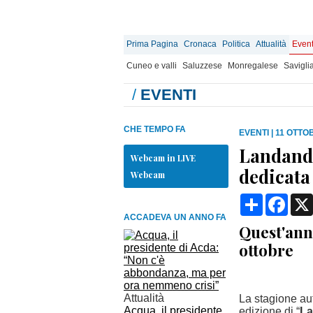
Prima Pagina
Cronaca
Politica
Attualità
Event
Cuneo e valli
Saluzzese
Monregalese
Savigli
/
EVENTI
CHE TEMPO FA
EVENTI
|
11 OTTOB
Landandé
Webcam in LIVE
dedicata
Webcam
Condividi
Face
ACCADEVA UN ANNO FA
Quest'ann
ottobre
Attualità
La stagione au
Acqua, il presidente
edizione di “
La