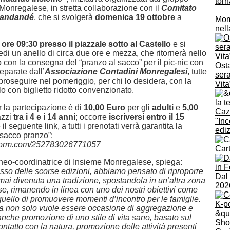
torn
Monregalese, in stretta collaborazione con il
Comitato
 Landandé
, che si svolgerà
domenica 19 ottobre
a
Momb
nell
le ore 09:30 presso il piazzale sotto al Castello
e si
edi un anello di circa due ore e mezza, che ritornerà nello
o con la consegna del “pranzo al sacco” per il pic-nic con
Osta
eparate dall’
Associazione Contadini Monregalesi
, tutte
sera
roseguire nel pomeriggio, per chi lo desidera, con la
Vita
llo con biglietto ridotto convenzionato.
er la partecipazione è di
10,00 Euro
per gli
adulti
e
5,00
azzi
tra i 4 e i 14 anni
; occorre
iscriversi entro il 15
"Inc
 il seguente link, a tutti i prenotati verrà garantita la
edi
sacco pranzo”:
otform.com/252783026771057
Car
 neo-coordinatrice di Insieme Monregalese, spiega:
sso delle scorse edizioni, abbiamo pensato di riproporre
Dal 
ramai divenuta una tradizione, spostandola in un’altra zona
202
e, rimanendo in linea con uno dei nostri obiettivi come
quello di promuovere momenti d’incontro per le famiglie.
a non solo vuole essere occasione di aggregazione e
nche promozione di uno stile di vita sano, basato sul
tatto con la natura, promozione delle attività presenti