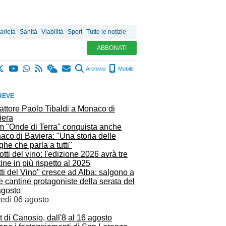
arietà
Sanità
Viabilità
Sport
Tutte le notizie
ABBONATI
Archivio
Mobile
REVE
ilm "Onde di Terra" conquista anche
co di Baviera: "Una storia delle
he che parla a tutti"
ti del Vino" cresce ad Alba: salgono a
e cantine protagoniste della serata del
agosto
vedì 06 agosto
t di Canosio, dall'8 al 16 agosto