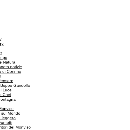
y
ry
a
s
ampe
e Natura
anato notizie
o di Corinne
o
Pensare
i Beppe Gandolfo
i Luce
o Chef
 montagna
 Monviso
 sul Mondo
o_leggero
Fumetti
itori del Monviso