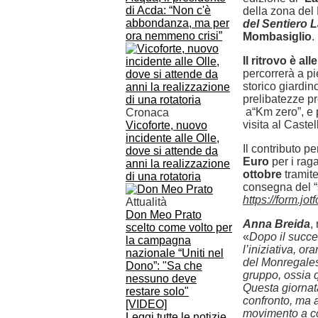
di Acda: “Non c'è
della zona del 
abbondanza, ma per
del Sentiero
ora nemmeno crisi”
Mombasiglio
.
Il ritrovo è al
percorrerà a pi
storico giardin
prelibatezze pr
a“Km zero”, e p
Cronaca
visita al Caste
Vicoforte, nuovo
incidente alle Olle,
Il contributo p
dove si attende da
Euro
per i rag
anni la realizzazione
ottobre
tramite
di una rotatoria
consegna del “
https://form.j
Attualità
Don Meo Prato
Anna Breida
,
scelto come volto per
«
Dopo il succe
la campagna
l’iniziativa, o
nazionale “Uniti nel
del Monregales
Dono”: "Sa che
gruppo, ossia 
nessuno deve
Questa giornat
restare solo"
confronto, ma a
[VIDEO]
movimento a con
Leggi tutte le notizie