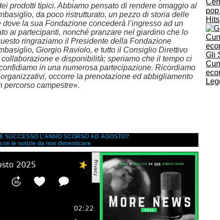
Cer
e dei prodotti tipici. Abbiamo pensato di rendere omaggio al
pop 
basiglio, da poco ristrutturato, un pezzo di storia delle
Hit
 e dove la sua Fondazione concederà l’ingresso ad un
to ai partecipanti, nonché pranzare nel giardino che lo
questo ringraziamo il Presidente della Fondazione
basiglio, Giorgio Raviolo, e tutto il Consiglio Direttivo
Gli
 collaborazione e disponibilità; speriamo che il tempo ci
Cune
confidiamo in una numerosa partecipazione. Ricordiamo
eco
 organizzativi, occorre la prenotazione ed abbigliamento
Legg
n percorso campestre
».
A È SUCCESSO L’ANNO SCORSO AD AGOSTO?
 con le notizie da non dimenticare