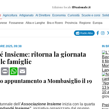
Edizione locale
IlNazionale.it
i
Agricoltura
Artigianato
Al Direttore
Economia
Curiosità
Scuole e corsi
Solid
anese
Fossanese
Alba e Langhe
Bra e Roero
Provincia
Regione
Europa
Radio Alba
RE 2025, 09:38
IN B
 Insieme: ritorna la giornata
 le famiglie
Il f
Mona
book
X
Print
WhatsApp
Email
Lang
o appuntamento a Mombasiglio il 19
"Not
13 l
10 
gio
tunnale dell’
Associazione Insieme
inizia con la quarta
Prei
ndandé Insieme”
, iniziativa organizzata dal gruppo