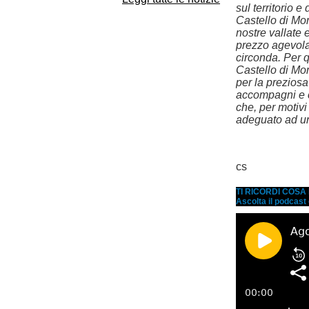
sul territorio 
Castello di Mom
nostre vallate
prezzo agevola
circonda. Per 
Castello di Mom
per la preziosa
accompagni e 
che, per motivi
adeguato ad u
cs
TI RICORDI COS
Ascolta il podcast