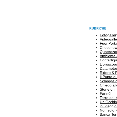
RUBRICHE
Fotogaller
Videogalle
FuoriPort
Choconew
Quattroz
Ambiente 
Confartigi
L'oroscop
Datamete
Ridere & 
Il Punto d
Schegge d
Chiedo all
Storie di
Farinél
Terre del
Un Occhio
io_viaggi
Non solo 
Banca Terr