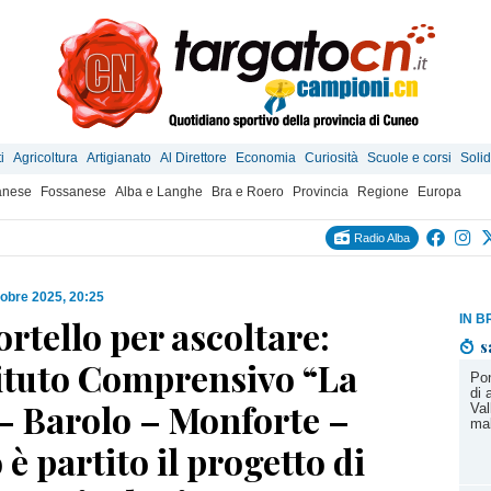
i
Agricoltura
Artigianato
Al Direttore
Economia
Curiosità
Scuole e corsi
Solid
anese
Fossanese
Alba e Langhe
Bra e Roero
Provincia
Regione
Europa
Radio Alba
tobre 2025, 20:25
IN B
rtello per ascoltare:
s
tituto Comprensivo “La
Pon
di 
– Barolo – Monforte –
Val
ma
 è partito il progetto di