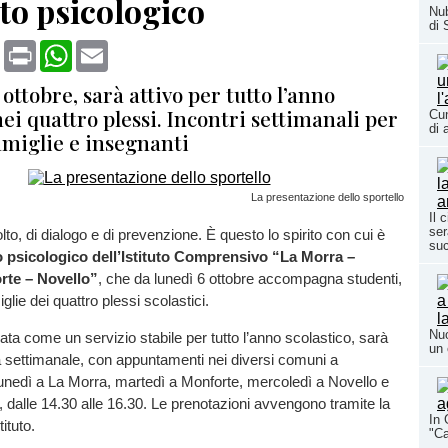
to psicologico
Nub
di 
book
X
Print
WhatsApp
Email
 ottobre, sarà attivo per tutto l’anno
nei quattro plessi. Incontri settimanali per
Cun
di 
amiglie e insegnanti
La presentazione dello sportello
Il 
ser
to, di dialogo e di prevenzione. È questo lo spirito con cui è
su
o psicologico dell’Istituto Comprensivo “La Morra –
rte – Novello”
, che da lunedì 6 ottobre accompagna studenti,
glie dei quattro plessi scolastici.
Nuo
sata come un servizio stabile per tutto l’anno scolastico, sarà
un 
a settimanale, con appuntamenti nei diversi comuni a
lunedì a La Morra, martedì a Monforte, mercoledì a Novello e
, dalle 14.30 alle 16.30. Le prenotazioni avvengono tramite la
In 
tituto.
"Ca