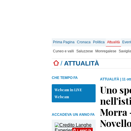
Prima Pagina
Cronaca
Politica
Attualità
Event
Cuneo e valli
Saluzzese
Monregalese
Savigli
/
ATTUALITÀ
CHE TEMPO FA
ATTUALITÀ
|
11 ot
Uno spo
Webcam in LIVE
Webcam
nell'is
Morra 
ACCADEVA UN ANNO FA
Novello