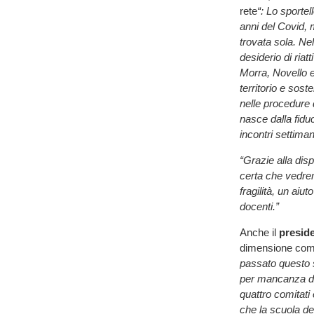
rete
“: Lo sporte
anni del Covid, m
trovata sola. Nel
desiderio di riat
Morra, Novello e
territorio e sos
nelle procedure 
nasce dalla fidu
incontri settimana
“Grazie alla dis
certa che vedrem
fragilità, un aiut
docenti.”
Anche il
preside
dimensione comun
passato questo s
per mancanza di 
quattro comitati
che la scuola de