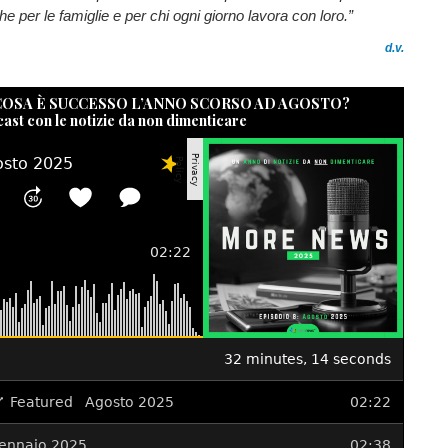
e per le famiglie e per chi ogni giorno lavora con loro.”
d.v.
 COSA È SUCCESSO L’ANNO SCORSO AD AGOSTO?
cast con le notizie da non dimenticare