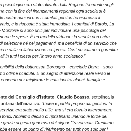
llo psicologico era stato attivato dalla Regione Piemonte negli
a con la fine dei finanziamenti regionali ogni scuola si è
le nostre riunioni con i comitati genitori ho espresso il
tivarlo, e la risposta è stata immediata. I comitati di Barolo, La
 Monforte si sono uniti per individuare una psicologa del
tenerne le spese. È un modello virtuoso: la scuola non entra
di selezione né nei pagamenti, ma beneficia di un servizio che
cia e dalla collaborazione reciproca. Così riusciamo a garantire
li in tutti i plessi per l’intero anno scolastico.”
ponibilità della dottoressa Borgogno – conclude Borra – sono
o ottime ricadute. È un segno di attenzione reale verso le
o concreto per migliorare le relazioni tra alunni, famiglie e
nte del Consiglio d’Istituto, Claudio Boasso
, sottolinea la
itaria dell’iniziativa:
“L’idea è partita proprio dai genitori. In
ervizio era stato molto utile, ma si era dovuto interrompere
fondi. Abbiamo deciso di ripristinarlo unendo le forze dei
 e grazie al gesto generoso del signor Cravanzola. Crediamo
bba essere un punto di riferimento per tutti: non solo per i