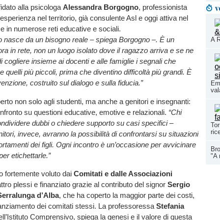
v
fidato alla psicologa
Alessandra Borgogno
, professionista
 esperienza nel territorio, già consulente Asl e oggi attiva nel
e in numerose reti educative e sociali.
o nasce da un bisogno reale – spiega Borgogno –. È un
A R
ora in rete, non un luogo isolato dove il ragazzo arriva e se ne
 cogliere insieme ai docenti e alle famiglie i segnali che
uelli più piccoli, prima che diventino difficoltà più grandi. È
enzione, costruito sul dialogo e sulla fiducia.”
Eme
val
perto non solo agli studenti, ma anche a genitori e insegnanti:
nfronto su questioni educative, emotive e relazionali.
“Chi
ndividere dubbi o chiedere supporto su casi specifici –
Tor
ric
itori, invece, avranno la possibilità di confrontarsi su situazioni
ortamenti dei figli. Ogni incontro è un’occasione per avvicinare
Bro
er etichettarle.”
"A 
ato fortemente voluto dai
Comitati e dalle Associazioni
ttro plessi e finanziato grazie al contributo del signor
Sergio
Serralunga d’Alba
, che ha coperto la maggior parte dei costi,
anziamento dei comitati stessi. La professoressa
Stefania
dell’Istituto Comprensivo, spiega la genesi e il valore di questa