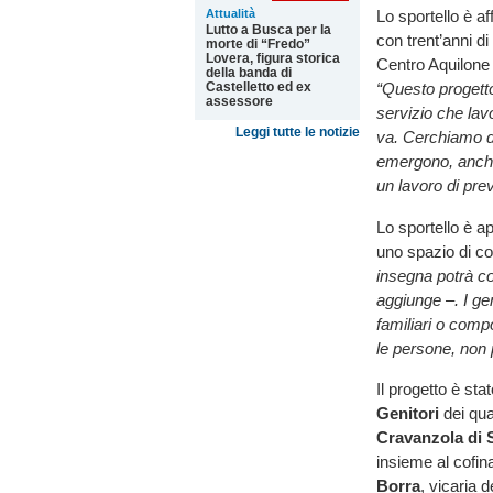
Attualità
Lo sportello è af
Lutto a Busca per la
con trent’anni di
morte di “Fredo”
Lovera, figura storica
Centro Aquilone 
della banda di
Castelletto ed ex
“Questo progett
assessore
servizio che lav
Leggi tutte le notizie
va. Cerchiamo di
emergono, anche q
un lavoro di prev
Lo sportello è a
uno spazio di co
insegna potrà co
aggiunge –. I gen
familiari o comp
le persone, non p
Il progetto è st
Genitori
dei qua
Cravanzola di 
insieme al cofin
Borra
, vicaria 