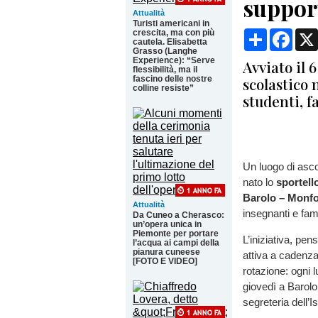
suppor
Attualità
Turisti americani in
crescita, ma con più
Condividi
Face
cautela. Elisabetta
Grasso (Langhe
Experience): “Serve
Avviato il 6
flessibilità, ma il
fascino delle nostre
scolastico 
colline resiste”
studenti, f
Un luogo di ascol
nato lo
sportell
Barolo – Monfo
Attualità
insegnanti e fami
Da Cuneo a Cherasco:
un’opera unica in
Piemonte per portare
L’iniziativa, pen
l’acqua ai campi della
pianura cuneese
attiva a cadenz
[FOTO E VIDEO]
rotazione: ogni 
giovedì a Barolo
segreteria dell’Is