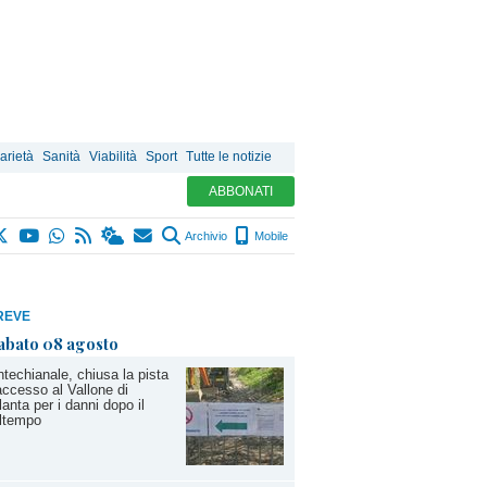
arietà
Sanità
Viabilità
Sport
Tutte le notizie
ABBONATI
Archivio
Mobile
REVE
abato 08 agosto
techianale, chiusa la pista
accesso al Vallone di
lanta per i danni dopo il
ltempo