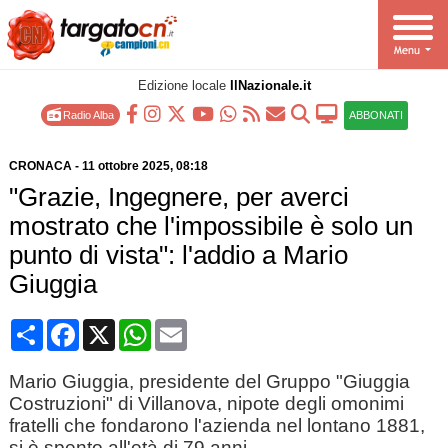
Edizione locale
IlNazionale.it
Radio Alba
ABBONATI
CRONACA
-
11 ottobre 2025
, 08:18
"Grazie, Ingegnere, per averci
mostrato che l'impossibile è solo un
punto di vista": l'addio a Mario
Giuggia
Condividi
Facebook
X
WhatsApp
Email
Mario Giuggia, presidente del Gruppo "Giuggia
Costruzioni" di Villanova, nipote degli omonimi
fratelli che fondarono l'azienda nel lontano 1881,
si è spento all'età di 79 anni