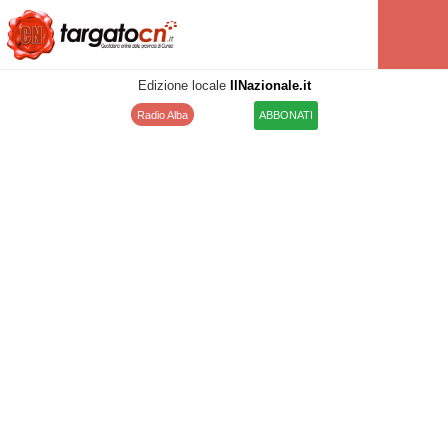
Edizione locale
IlNazionale.it
Radio Alba
ABBONATI