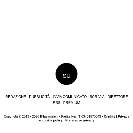
SU
REDAZIONE
PUBBLICITÀ
INVIA COMUNICATO
SCRIVI AL DIRETTORE
RSS
PREMIUM
Copyright © 2013 - 2026 IlNazionale.it - Partita Iva: IT 03401570043 -
Credits
|
Privacy
e cookie policy
|
Preferenze privacy