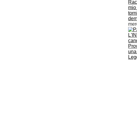
Racc
mio
torn
dem
mer
L'I
cand
Pro
una
Legg