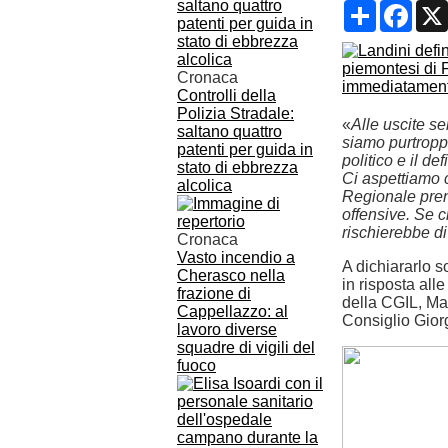
Condividi
Face
Cronaca
Controlli della
Polizia Stradale:
«
Alle uscite s
saltano quattro
siamo purtroppo
patenti per guida in
politico e il def
stato di ebbrezza
Ci aspettiamo c
alcolica
Regionale pren
offensive. Se c
rischierebbe di
Cronaca
Vasto incendio a
A dichiararlo so
Cherasco nella
in risposta all
frazione di
della CGIL, Mau
Cappellazzo: al
Consiglio Gior
lavoro diverse
squadre di vigili del
fuoco