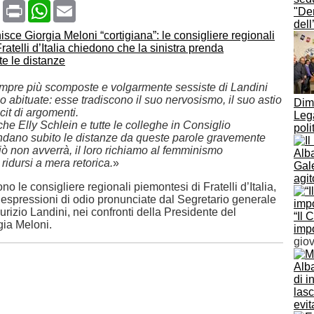
book
X
Print
WhatsApp
Email
"De
del
empre più scomposte e volgarmente sessiste di Landini
 abituate: esse tradiscono il suo nervosismo, il suo astio
Dimi
icit di argomenti.
Leg
he Elly Schlein e tutte le colleghe in Consiglio
poli
dano subito le distanze da queste parole gravemente
iò non avverrà, il loro richiamo al femminismo
Alba
 ridursi a mera retorica.
»
Gal
agit
no le consigliere regionali piemontesi di Fratelli d’Italia,
e espressioni di odio pronunciate dal Segretario generale
rizio Landini, nei confronti della Presidente del
“Il 
gia Meloni.
impo
gio
Alba
di i
lasc
evit