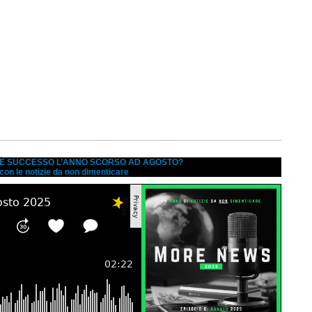
A È SUCCESSO L’ANNO SCORSO AD AGOSTO?
 con le notizie da non dimenticare