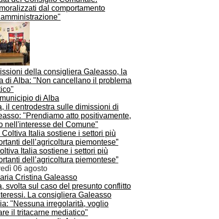
moralizzati dal comportamento
l’amministrazione"
ssioni della consigliera Galeasso, la
a di Alba: "Non cancellano il problema
tico"
, il centrodestra sulle dimissioni di
easso: "Prendiamo atto positivamente,
o nell'interesse del Comune"
Coltiva Italia sostiene i settori più
rtanti dell’agricoltura piemontese”
vedì 06 agosto
, svolta sul caso del presunto conflitto
nteressi. La consigliera Galeasso
ia: "Nessuna irregolarità, voglio
are il tritacarne mediatico"