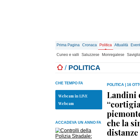
Prima Pagina
Cronaca
Politica
Attualità
Event
Cuneo e valli
Saluzzese
Monregalese
Savigli
/
POLITICA
CHE TEMPO FA
POLITICA
|
16 OTT
Landini 
Webcam in LIVE
“cortigia
Webcam
piemontes
che la s
ACCADEVA UN ANNO FA
distanze