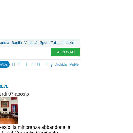
arietà
Sanità
Viabilità
Sport
Tutte le notizie
ABBONATI
 Alba
Archivio
Mobile
REVE
erdì 07 agosto
essio, la minoranza abbandona la
uta del Consiglio Comunale: