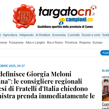
i
Agricoltura
Artigianato
Al Direttore
Economia
Curiosità
Scuole e corsi
Solid
anese
Fossanese
Alba e Langhe
Bra e Roero
Provincia
Regione
Europa
Radio
OBRE 2025, 20:37
IN B
definisce Giorgia Meloni
ven
na”: le consigliere regionali
i di Fratelli d’Italia chiedono
inistra prenda immediatamente le
Gar
sed