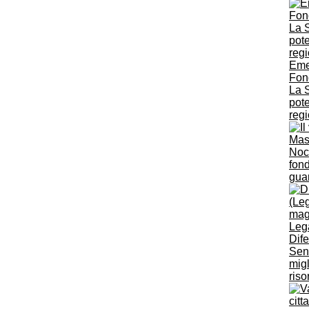
Eme
Fon
La S
pote
regi
Nocc
fond
guar
Dif
Sen
migl
riso