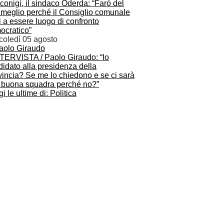
onigi, il sindaco Oderda: “Farò del
 meglio perché il Consiglio comunale
i a essere luogo di confronto
ocratico”
coledì 05 agosto
NTERVISTA / Paolo Giraudo: “Io
idato alla presidenza della
vincia? Se me lo chiedono e se ci sarà
 buona squadra perché no?”
i le ultime di: Politica