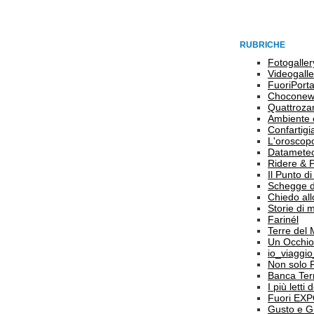
RUBRICHE
Fotogaller
Videogalle
FuoriPort
Choconew
Quattroz
Ambiente 
Confartigi
L'oroscop
Datamete
Ridere & 
Il Punto d
Schegge d
Chiedo all
Storie di
Farinél
Terre del
Un Occhio
io_viaggi
Non solo 
Banca Terr
I più letti
Fuori EX
Gusto e G