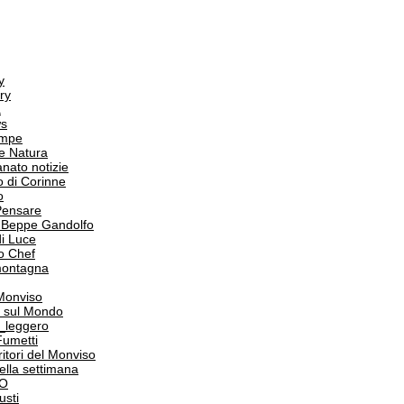
y
ry
a
s
ampe
e Natura
anato notizie
o di Corinne
o
Pensare
i Beppe Gandolfo
i Luce
o Chef
 montagna
 Monviso
 sul Mondo
o_leggero
Fumetti
itori del Monviso
 della settimana
PO
usti