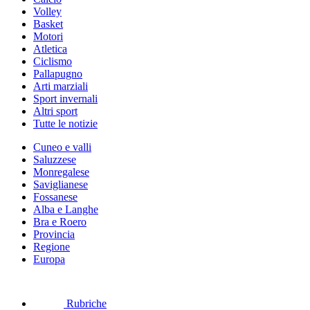
Volley
Basket
Motori
Atletica
Ciclismo
Pallapugno
Arti marziali
Sport invernali
Altri sport
Tutte le notizie
Cuneo e valli
Saluzzese
Monregalese
Saviglianese
Fossanese
Alba e Langhe
Bra e Roero
Provincia
Regione
Europa
Rubriche