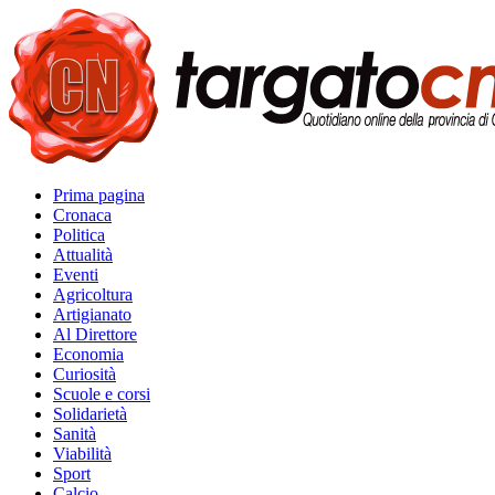
Prima pagina
Cronaca
Politica
Attualità
Eventi
Agricoltura
Artigianato
Al Direttore
Economia
Curiosità
Scuole e corsi
Solidarietà
Sanità
Viabilità
Sport
Calcio