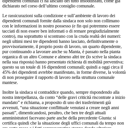
dipendenti comunali ci ha lasciato del tutto insoddisfatti, come già
dichiarato nel corso dell’ultimo consiglio comunale.
Le rassicurazioni sulla condizione e sull’ambiente di lavoro dei
dipendenti comunali fornite dalla sindaca non solo non collimano
con le informazioni in nostro possesso (e fin qui potremmo essere
tacciati di non essere ben informati o di remare pregiudizialmente
contro), ma soprattutto si scontrano con la cruda realtà dei numeri:
negli ultimi mesi tre dipendenti hanno lasciato, definitivamente o
provvisoriamente, il proprio posto di lavoro, un quarto dipendente,
pur continuando a lavorare anche su Manta, è passato nella pianta
organica di un altro Comune e almeno altri tre (lo scrive la sindaca
nella sua risposta) hanno presentato richiesta di mobilità preventiva;
questo su un totale di 16 dipendenti comunali; quindi a oggi circa il
45% dei dipendenti avrebbe manifestato, in forme diverse, la volontà
di non proseguire il rapporto di lavoro nella struttura comunale
mantese.
Inoltre la sindaca si contraddice quando, sempre rispondendo alla
nostra interpellanza, da conto “delle gravi criticità riscontrate a inizio
mandato” e richiama, a proposito di uno dei trasferimenti già
avvenuti, “una situazione conflittuale venutasi a creare negli anni
passati”, dimenticandosi, peraltro, che ben tre degli attuali
amministratori facevano parte anche della precedente Giunta: si
certifica quindi che la situazione degli uffici comunali da tempo non