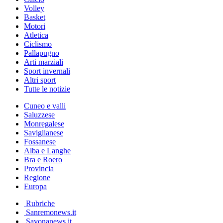
Volley
Basket
Motori
Atletica
Ciclismo
Pallapugno
Arti marziali
Sport invernali
Altri sport
Tutte le notizie
Cuneo e valli
Saluzzese
Monregalese
Saviglianese
Fossanese
Alba e Langhe
Bra e Roero
Provincia
Regione
Europa
Rubriche
Sanremonews.it
Savonanews.it