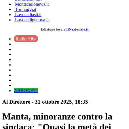
Montecarlonews.it
Torinoggi.it
Lavocediasti.it
Lavocedigenova.it
Edizione locale
IlNazionale.it
Radio Alba
ABBONATI
Al Direttore
-
31 ottobre 2025
, 18:35
Manta, minoranze contro la
sindaca: "Quasi la metà dei