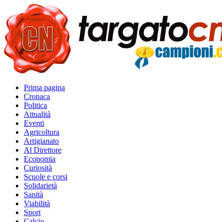
Prima pagina
Cronaca
Politica
Attualità
Eventi
Agricoltura
Artigianato
Al Direttore
Economia
Curiosità
Scuole e corsi
Solidarietà
Sanità
Viabilità
Sport
Calcio