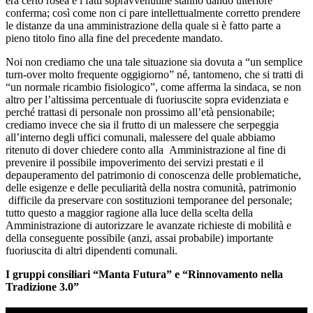
era certo rosea e i fatti sopravvenutine stanno dando ulteriore
conferma; così come non ci pare intellettualmente corretto prendere
le distanze da una amministrazione della quale si è fatto parte a
pieno titolo fino alla fine del precedente mandato.
Noi non crediamo che una tale situazione sia dovuta a “un semplice
turn-over molto frequente oggigiorno” né, tantomeno, che si tratti di
“un normale ricambio fisiologico”, come afferma la sindaca, se non
altro per l’altissima percentuale di fuoriuscite sopra evidenziata e
perché trattasi di personale non prossimo all’età pensionabile;
crediamo invece che sia il frutto di un malessere che serpeggia
all’interno degli uffici comunali, malessere del quale abbiamo
ritenuto di dover chiedere conto alla Amministrazione al fine di
prevenire il possibile impoverimento dei servizi prestati e il
depauperamento del patrimonio di conoscenza delle problematiche,
delle esigenze e delle peculiarità della nostra comunità, patrimonio
difficile da preservare con sostituzioni temporanee del personale;
tutto questo a maggior ragione alla luce della scelta della
Amministrazione di autorizzare le avanzate richieste di mobilità e
della conseguente possibile (anzi, assai probabile) importante
fuoriuscita di altri dipendenti comunali.
I gruppi consiliari “Manta Futura” e “Rinnovamento nella
Tradizione 3.0”