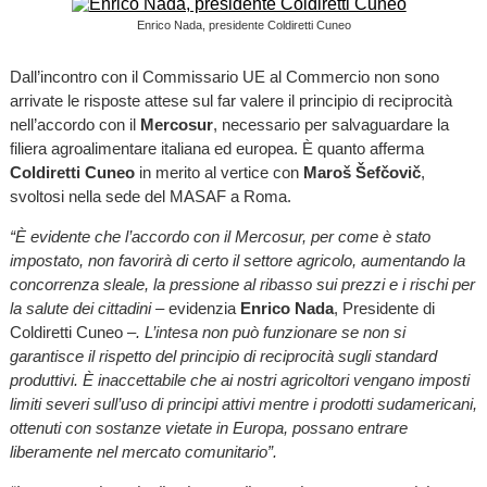
Enrico Nada, presidente Coldiretti Cuneo
Dall’incontro con il Commissario UE al Commercio non sono
arrivate le risposte attese sul far valere il principio di reciprocità
nell’accordo con il
Mercosur
, necessario per salvaguardare la
filiera agroalimentare italiana ed europea. È quanto afferma
Coldiretti Cuneo
in merito al vertice con
Maroš Šefčovič
,
svoltosi nella sede del MASAF a Roma.
“È evidente che l’accordo con il Mercosur, per come è stato
impostato, non favorirà di certo il settore agricolo, aumentando la
concorrenza sleale, la pressione al ribasso sui prezzi e i rischi per
la salute dei cittadini –
evidenzia
Enrico Nada
, Presidente di
Coldiretti Cuneo –
. L’intesa non può funzionare se non si
garantisce il rispetto del principio di reciprocità sugli standard
produttivi. È inaccettabile che ai nostri agricoltori vengano imposti
limiti severi sull’uso di principi attivi mentre i prodotti sudamericani,
ottenuti con sostanze vietate in Europa, possano entrare
liberamente nel mercato comunitario”.