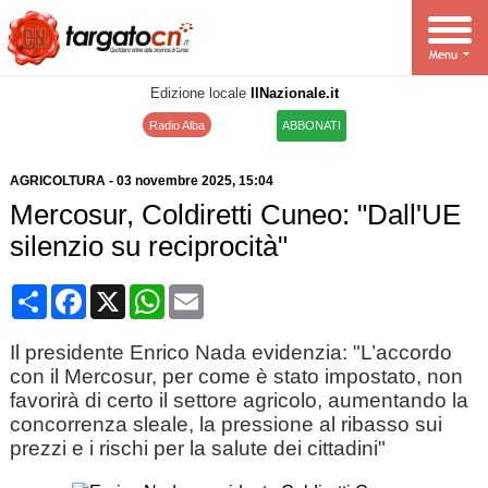
Edizione locale
IlNazionale.it
Radio Alba
ABBONATI
AGRICOLTURA
-
03 novembre 2025
, 15:04
Mercosur, Coldiretti Cuneo: "Dall'UE
silenzio su reciprocità"
Condividi
Facebook
X
WhatsApp
Email
Il presidente Enrico Nada evidenzia: "L’accordo
con il Mercosur, per come è stato impostato, non
favorirà di certo il settore agricolo, aumentando la
concorrenza sleale, la pressione al ribasso sui
prezzi e i rischi per la salute dei cittadini"