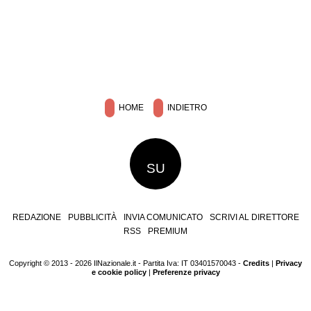
HOME
INDIETRO
SU
REDAZIONE
PUBBLICITÀ
INVIA COMUNICATO
SCRIVI AL DIRETTORE
RSS
PREMIUM
Copyright © 2013 - 2026 IlNazionale.it - Partita Iva: IT 03401570043 -
Credits
|
Privacy
e cookie policy
|
Preferenze privacy