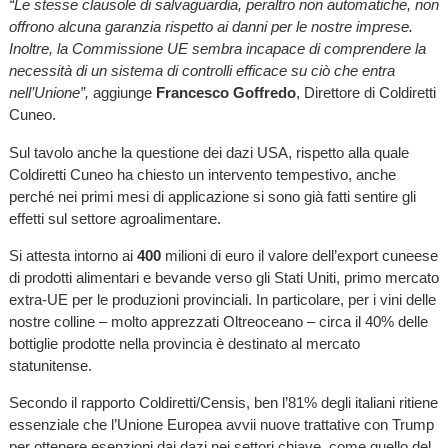
“Le stesse clausole di salvaguardia, peraltro non automatiche, non
offrono alcuna garanzia rispetto ai danni per le nostre imprese.
Inoltre, la Commissione UE sembra incapace di comprendere la
necessità di un sistema di controlli efficace su ciò che entra
nell’Unione”,
aggiunge
Francesco Goffredo
, Direttore di Coldiretti
Cuneo.
Sul tavolo anche la questione dei dazi USA, rispetto alla quale
Coldiretti Cuneo ha chiesto un intervento tempestivo, anche
perché nei primi mesi di applicazione si sono già fatti sentire gli
effetti sul settore agroalimentare.
Si attesta intorno ai
400
milioni di euro il valore dell’export cuneese
di prodotti alimentari e bevande verso gli Stati Uniti, primo mercato
extra-UE per le produzioni provinciali. In particolare, per i vini delle
nostre colline – molto apprezzati Oltreoceano – circa il 40% delle
bottiglie prodotte nella provincia è destinato al mercato
statunitense.
Secondo il rapporto Coldiretti/Censis, ben l’81% degli italiani ritiene
essenziale che l’Unione Europea avvii nuove trattative con Trump
per ottenere esenzioni dai dazi nei settori chiave, come quello del