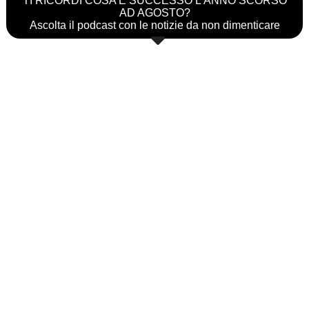
TI RICORDI COSA È SUCCESSO L’ANNO SCORSO
AD AGOSTO?
Ascolta il podcast con le notizie da non dimenticare