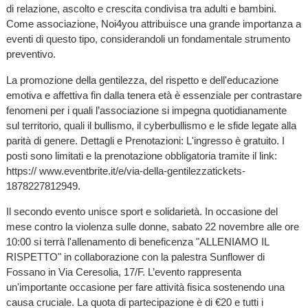
di relazione, ascolto e crescita condivisa tra adulti e bambini.
Come associazione, Noi4you attribuisce una grande importanza a
eventi di questo tipo, considerandoli un fondamentale strumento
preventivo.
La promozione della gentilezza, del rispetto e dell'educazione
emotiva e affettiva fin dalla tenera età è essenziale per contrastare
fenomeni per i quali l’associazione si impegna quotidianamente
sul territorio, quali il bullismo, il cyberbullismo e le sfide legate alla
parità di genere. Dettagli e Prenotazioni: L'ingresso è gratuito. I
posti sono limitati e la prenotazione obbligatoria tramite il link:
https:// www.eventbrite.it/e/via-della-gentilezzatickets-
1878227812949.
Il secondo evento unisce sport e solidarietà. In occasione del
mese contro la violenza sulle donne, sabato 22 novembre alle ore
10:00 si terrà l'allenamento di beneficenza "ALLENIAMO IL
RISPETTO" in collaborazione con la palestra Sunflower di
Fossano in Via Ceresolia, 17/F. L’evento rappresenta
un'importante occasione per fare attività fisica sostenendo una
causa cruciale. La quota di partecipazione è di €20 e tutti i