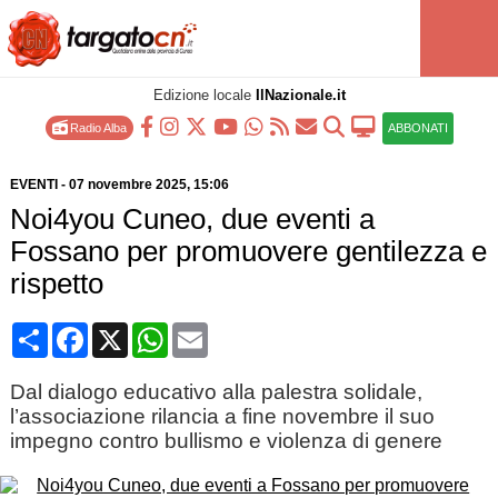
Edizione locale
IlNazionale.it
Radio Alba
ABBONATI
EVENTI
-
07 novembre 2025
, 15:06
Noi4you Cuneo, due eventi a
Fossano per promuovere gentilezza e
rispetto
Condividi
Facebook
X
WhatsApp
Email
Dal dialogo educativo alla palestra solidale,
l’associazione rilancia a fine novembre il suo
impegno contro bullismo e violenza di genere