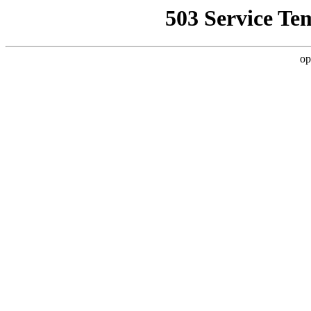
503 Service Te
op