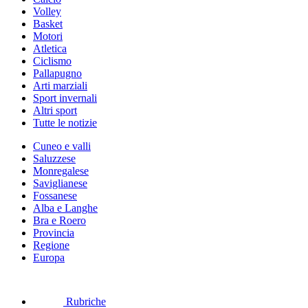
Volley
Basket
Motori
Atletica
Ciclismo
Pallapugno
Arti marziali
Sport invernali
Altri sport
Tutte le notizie
Cuneo e valli
Saluzzese
Monregalese
Saviglianese
Fossanese
Alba e Langhe
Bra e Roero
Provincia
Regione
Europa
Rubriche