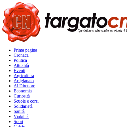
Prima pagina
Cronaca
Politica
Attualità
Eventi
Agricoltura
Artigianato
Al Direttore
Economia
Curiosità
Scuole e corsi
Solidarietà
Sanità
Viabilità
Sport
Calcio