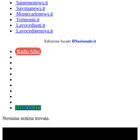
Sanremonews.it
Savonanews.it
Montecarlonews.it
Torinoggi.it
Lavocediasti.it
Lavocedigenova.it
Edizione locale
IlNazionale.it
Radio Alba
ABBONATI
Nessuna notizia trovata.
TI RICORDI COSA È SUCCESSO L’ANNO
SCORSO AD AGOSTO?