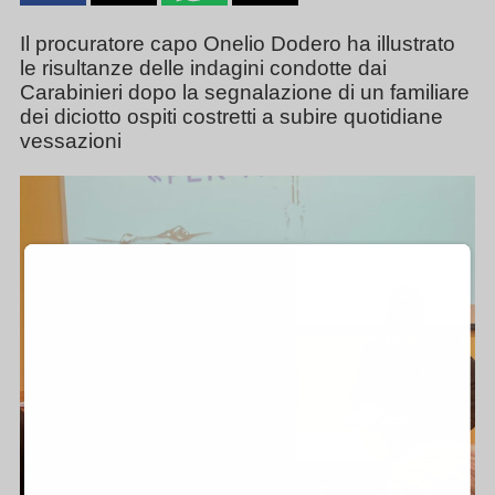
Il procuratore capo Onelio Dodero ha illustrato
le risultanze delle indagini condotte dai
Carabinieri dopo la segnalazione di un familiare
dei diciotto ospiti costretti a subire quotidiane
vessazioni