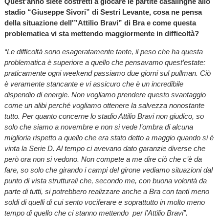
Quest'anno siete costretti a giocare le partite casalinghe allo
stadio “Giuseppe Sivori” di Sestri Levante, cosa ne pensa
della situazione dell'”Attilio Bravi” di Bra e come questa
problematica vi sta mettendo maggiormente in difficoltà?
“Le difficoltà sono esageratamente tante, il peso che ha questa
problematica è superiore a quello che pensavamo quest’estate:
praticamente ogni weekend passiamo due giorni sul pullman. Ciò
è veramente stancante e vi assicuro che è un incredibile
dispendio di energie. Non vogliamo prendere questo svantaggio
come un alibi perché vogliamo ottenere la salvezza nonostante
tutto. Per quanto concerne lo stadio Attilio Bravi non giudico, so
solo che siamo a novembre e non si vede l’ombra di alcuna
miglioria rispetto a quello che era stato detto a maggio quando si è
vinta la Serie D. Al tempo ci avevano dato garanzie diverse che
però ora non si vedono. Non compete a me dire ciò che c’è da
fare, so solo che girando i campi del girone vediamo situazioni dal
punto di vista strutturali che, secondo me, con buona volontà da
parte di tutti, si potrebbero realizzare anche a Bra con tanti meno
soldi di quelli di cui sento vociferare e soprattutto in molto meno
tempo di quello che ci stanno mettendo per l’Attilio Bravi”.