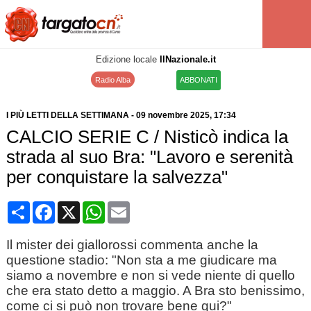
Edizione locale
IlNazionale.it
Radio Alba
ABBONATI
I PIÙ LETTI DELLA SETTIMANA
-
09 novembre 2025
, 17:34
CALCIO SERIE C / Nisticò indica la
strada al suo Bra: "Lavoro e serenità
per conquistare la salvezza"
Condividi
Facebook
X
WhatsApp
Email
Il mister dei giallorossi commenta anche la
questione stadio: "Non sta a me giudicare ma
siamo a novembre e non si vede niente di quello
che era stato detto a maggio. A Bra sto benissimo,
come ci si può non trovare bene qui?"