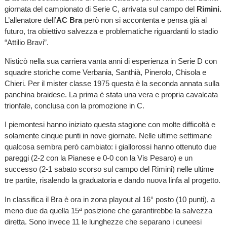
giornata del campionato di Serie C, arrivata sul campo del
Rimini.
L’allenatore dell’
AC Bra
però non si accontenta e pensa già al
futuro, tra obiettivo salvezza e problematiche riguardanti lo stadio
“Attilio Bravi”.
Nisticò nella sua carriera vanta anni di esperienza in Serie D con
squadre storiche come Verbania, Santhià, Pinerolo, Chisola e
Chieri. Per il mister classe 1975 questa è la seconda annata sulla
panchina braidese. La prima è stata una vera e propria cavalcata
trionfale, conclusa con la promozione in C.
I piemontesi hanno iniziato questa stagione con molte difficoltà e
solamente cinque punti in nove giornate. Nelle ultime settimane
qualcosa sembra però cambiato: i giallorossi hanno ottenuto due
pareggi (2-2 con la Pianese e 0-0 con la Vis Pesaro) e un
successo (2-1 sabato scorso sul campo del Rimini) nelle ultime
tre partite, risalendo la graduatoria e dando nuova linfa al progetto.
In classifica il Bra è ora in zona playout al 16° posto (10 punti), a
meno due da quella 15ª posizione che garantirebbe la salvezza
diretta. Sono invece 11 le lunghezze che separano i cuneesi