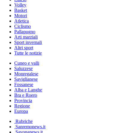
Volley
Basket
Motori
Atletica
Ciclismo
Pallapugno
Arti marziali
Sport invernali
Altri sport
Tutte le notizie
Cuneo e valli
Saluzzese
Monregalese
Saviglianese
Fossanese
Alba e Langhe
Bra e Roero
Provincia
Regione
Europa
Rubriche
Sanremonews.it
Savonanews.it