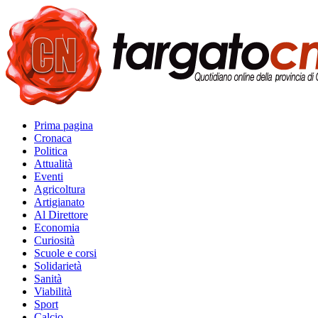
Prima pagina
Cronaca
Politica
Attualità
Eventi
Agricoltura
Artigianato
Al Direttore
Economia
Curiosità
Scuole e corsi
Solidarietà
Sanità
Viabilità
Sport
Calcio