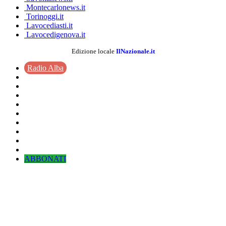
Montecarlonews.it
Torinoggi.it
Lavocediasti.it
Lavocedigenova.it
Edizione locale
IlNazionale.it
Radio Alba
ABBONATI