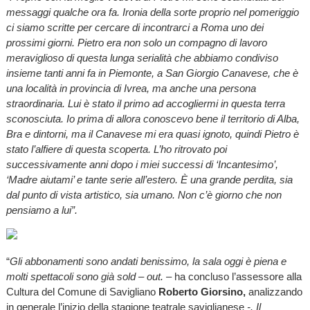
messaggi qualche ora fa. Ironia della sorte proprio nel pomeriggio
ci siamo scritte per cercare di incontrarci a Roma uno dei
prossimi giorni. Pietro era non solo un compagno di lavoro
meraviglioso di questa lunga serialità che abbiamo condiviso
insieme tanti anni fa in Piemonte, a San Giorgio Canavese, che è
una località in provincia di Ivrea, ma anche una persona
straordinaria. Lui è stato il primo ad accogliermi in questa terra
sconosciuta. Io prima di allora conoscevo bene il territorio di Alba,
Bra e dintorni, ma il Canavese mi era quasi ignoto, quindi Pietro è
stato l’alfiere di questa scoperta. L’ho ritrovato poi
successivamente anni dopo i miei successi di ‘Incantesimo’,
‘Madre aiutami’ e tante serie all’estero. È una grande perdita, sia
dal punto di vista artistico, sia umano. Non c’è giorno che non
pensiamo a lui”.
“
Gli abbonamenti sono andati benissimo, la sala oggi è piena e
molti spettacoli sono già sold – out. –
ha concluso l’assessore alla
Cultura del Comune di Savigliano
Roberto Giorsino,
analizzando
in generale l’inizio della stagione teatrale saviglianese
-. Il