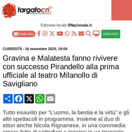
Edizione locale
IlNazionale.it
Radio Alba
ABBONATI
CURIOSITÀ
-
16 novembre 2025
, 19:04
Gravina e Malatesta fanno rivivere
con successo Pirandello alla prima
ufficiale al teatro Milanollo di
Savigliano
Condividi
Facebook
X
WhatsApp
Email
Tutto esaurito per “L’uomo, la bestia e la virtù” e gli
altri spettacoli in programma. Insieme al duo di
attori anche Nicola Rignanese, in una commedia
amara fatta di sotterfugi e inganni in un triangolo