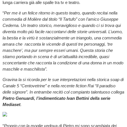
lunga carriera già alle spalle tra tv e teatro.
“
Per me è un felice ritorno in questo teatro, quando recitai nella
commedia di Molière dal titolo “Il Tartufo” con l’amico Giuseppe
Cederna. Un teatro storico, meraviglioso e quando ci si trova qui
diventa molto più facile raccontarvi delle storie universali. L’uomo,
la bestia e la virtù è sostanzialmente un triangolo, una commedia
amara che racconta le vicende di questi tre personaggi, ‘tre
maschere’, ma pur sempre esseri umani. Questa storia che
stiamo portando in scena è di un’attualità incredibile, quasi
sconcertante che racconta la condizione di una donna in un modo
maschile e maschilista”.
Gravina la si ricorda per le sue interpretazioni nella storica soap di
Canale 5 “Centovetrine” e nella recente fiction Rai “Il paradiso
delle signore”. In entrambe recitò col compianto talentuoso collega
Pietro Genuardi, l’indimenticato Ivan Bettini della serie
Mediaset
.
“
Proprio con la moglie vedova di Pietro mi sono scambiata dei