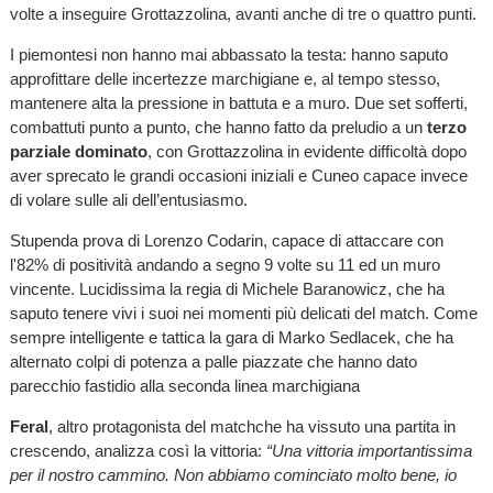
volte a inseguire Grottazzolina, avanti anche di tre o quattro punti.
I piemontesi non hanno mai abbassato la testa: hanno saputo
approfittare delle incertezze marchigiane e, al tempo stesso,
mantenere alta la pressione in battuta e a muro. Due set sofferti,
combattuti punto a punto, che hanno fatto da preludio a un
terzo
parziale dominato
, con Grottazzolina in evidente difficoltà dopo
aver sprecato le grandi occasioni iniziali e Cuneo capace invece
di volare sulle ali dell’entusiasmo.
Stupenda prova di Lorenzo Codarin, capace di attaccare con
l'82% di positività andando a segno 9 volte su 11 ed un muro
vincente. Lucidissima la regia di Michele Baranowicz, che ha
saputo tenere vivi i suoi nei momenti più delicati del match. Come
sempre intelligente e tattica la gara di Marko Sedlacek, che ha
alternato colpi di potenza a palle piazzate che hanno dato
parecchio fastidio alla seconda linea marchigiana
Feral
, altro protagonista del matchche ha vissuto una partita in
crescendo, analizza così la vittoria:
“Una vittoria importantissima
per il nostro cammino. Non abbiamo cominciato molto bene, io