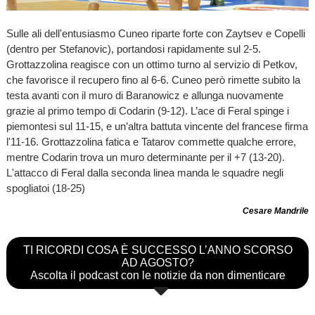
Sulle ali dell'entusiasmo Cuneo riparte forte con Zaytsev e Copelli
(dentro per Stefanovic), portandosi rapidamente sul 2-5.
Grottazzolina reagisce con un ottimo turno al servizio di Petkov,
che favorisce il recupero fino al 6-6. Cuneo però rimette subito la
testa avanti con il muro di Baranowicz e allunga nuovamente
grazie al primo tempo di Codarin (9-12). L’ace di Feral spinge i
piemontesi sul 11-15, e un’altra battuta vincente del francese firma
l'11-16. Grottazzolina fatica e Tatarov commette qualche errore,
mentre Codarin trova un muro determinante per il +7 (13-20).
L'attacco di Feral dalla seconda linea manda le squadre negli
spogliatoi (18-25)
Cesare Mandrile
TI RICORDI COSA È SUCCESSO L’ANNO SCORSO
AD AGOSTO?
Ascolta il podcast con le notizie da non dimenticare