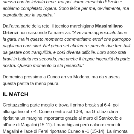
stesso non ho iniziato bene, ma poi siamo cresciuti di livello e
abbiamo completato l’opera. Sono felice per me, ovviamente, ma
soprattutto per la squadra.”
Dall’altra parte della rete, il tecnico marchigiano
Massimiliano
Ortenzi
non nasconde l’amarezza:
“Avevamo approcciato bene
la gara, ma in questo momento commettiamo errori che purtroppo
paghiamo carissimi. Nel primo set abbiamo sprecato due free ball
da gestire con tranquillità, e così diventa difficile. Loro sono stati
bravi in battuta nel secondo, ma anche lì troppe ingenuità da parte
nostra. Questo momento ci sta pesando.”
Domenica prossima a Cuneo arriva Modena, ma da stasera
questa partita fa meno paura.
IL MATCH
Grottazzolina parte meglio e trova il primo break sul 6-4, poi
allunga fino al 7-4. Cuneo rientra sul 10-9, ma Grottazzolina
ripristina un margine importante grazie al muro di Stankovic e
all’ace di Magalini (15-11). I marchigiani però calano: errori di
Magalini e l’ace di Feral riportano Cuneo a -1 (15-14). La rimonta