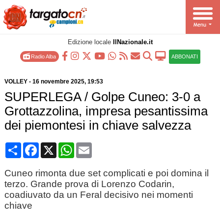
Edizione locale
IlNazionale.it
Radio Alba
ABBONATI
VOLLEY
-
16 novembre 2025
, 19:53
SUPERLEGA / Golpe Cuneo: 3-0 a
Grottazzolina, impresa pesantissima
dei piemontesi in chiave salvezza
Condividi
Facebook
X
WhatsApp
Email
Cuneo rimonta due set complicati e poi domina il
terzo. Grande prova di Lorenzo Codarin,
coadiuvato da un Feral decisivo nei momenti
chiave