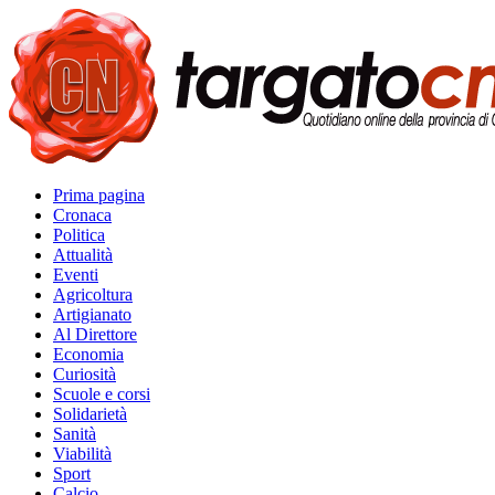
Prima pagina
Cronaca
Politica
Attualità
Eventi
Agricoltura
Artigianato
Al Direttore
Economia
Curiosità
Scuole e corsi
Solidarietà
Sanità
Viabilità
Sport
Calcio