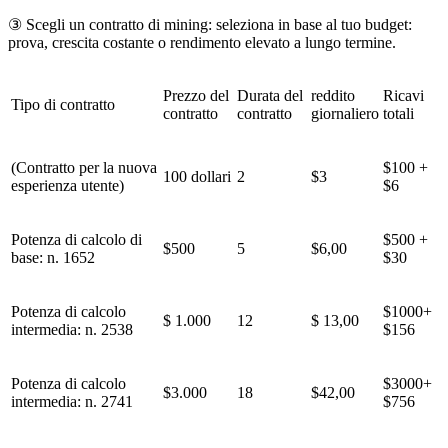
③ Scegli un contratto di mining: seleziona in base al tuo budget:
prova, crescita costante o rendimento elevato a lungo termine.
Prezzo del
Durata del
reddito
Ricavi
Tipo di contratto
contratto
contratto
giornaliero
totali
(Contratto per la nuova
$100 +
100 dollari
2
$3
esperienza utente)
$6
Potenza di calcolo di
$500 +
$500
5
$6,00
base: n. 1652
$30
Potenza di calcolo
$1000+
$ 1.000
12
$ 13,00
intermedia: n. 2538
$156
Potenza di calcolo
$3000+
$3.000
18
$42,00
intermedia: n. 2741
$756