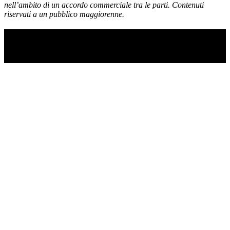
nell’ambito di un accordo commerciale tra le parti. Contenuti
riservati a un pubblico maggiorenne.
TI RICORDI COSA È SUCCESSO L’ANNO
SCORSO AD AGOSTO?
Ascolta il podcast con le notizie da non dimenticare