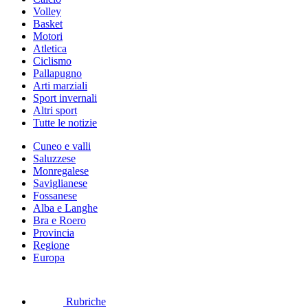
Volley
Basket
Motori
Atletica
Ciclismo
Pallapugno
Arti marziali
Sport invernali
Altri sport
Tutte le notizie
Cuneo e valli
Saluzzese
Monregalese
Saviglianese
Fossanese
Alba e Langhe
Bra e Roero
Provincia
Regione
Europa
Rubriche