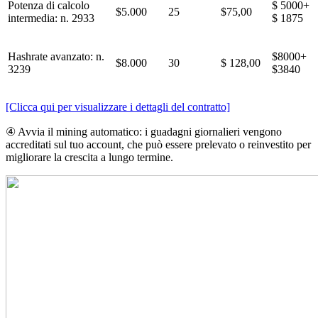
Potenza di calcolo
$ 5000+
$5.000
25
$75,00
intermedia: n. 2933
$ 1875
Hashrate avanzato: n.
$8000+
$8.000
30
$ 128,00
3239
$3840
[Clicca qui per visualizzare i dettagli del contratto]
④ Avvia il mining automatico: i guadagni giornalieri vengono
accreditati sul tuo account, che può essere prelevato o reinvestito per
migliorare la crescita a lungo termine.