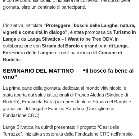
e con le comunità locali. L’iniziativa ha coinvolto, nel corso della
giornata, oltre un centinaio di partecipanti.
L’iniziativa, intitolata
“Proteggere i boschi delle Langhe: natura,
vigneti e comunità in dialogo”
, è stata promossa da
Turismo in
Langa
e da
Langa Silvatica – I Want to be Tree ODV
, in
collaborazione con
Strada del Barolo e grandi vini di Langa
,
Forestiera delle Langhe
e con il patrocinio del
Comune di
Rodello
.
SEMINARIO DEL MATTINO — “Il bosco fa bene al
vino”
La prima parte della giornata, dedicata al mondo vitivinicolo, è
stata aperta dai saluti istituzionali di Franco Aledda (Sindaco di
Rodello), Emanuela Bolla (Vicepresidente di Strada del Barolo e
grandi vini di Langa) e Fabrizio Rapallino (Consigliere di
Fondazione CRC).
Langa Silvatica ha quindi presentato il progetto “Oasi delle
Terrazze”, iniziativa sostenuta dalla Fondazione CRC nell’ambito