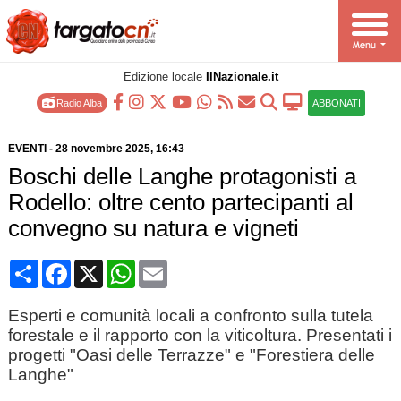
Edizione locale
IlNazionale.it
Radio Alba
ABBONATI
EVENTI
-
28 novembre 2025
, 16:43
Boschi delle Langhe protagonisti a
Rodello: oltre cento partecipanti al
convegno su natura e vigneti
Condividi
Facebook
X
WhatsApp
Email
Esperti e comunità locali a confronto sulla tutela
forestale e il rapporto con la viticoltura. Presentati i
progetti "Oasi delle Terrazze" e "Forestiera delle
Langhe"