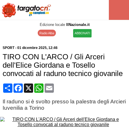
Edizione locale
IlNazionale.it
Radio Alba
ABBONATI
SPORT
-
01 dicembre 2025
, 12:46
TIRO CON L'ARCO / Gli Arceri
dell'Elice Giordana e Tosello
convocati al raduno tecnico giovanile
Condividi
Facebook
X
WhatsApp
Email
Il raduno si è svolto presso la palestra degli Arcieri
Iuvenilia a Torino