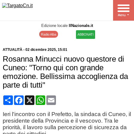
Edizione locale
IlNazionale.it
Radio Alba
ABBONATI
ATTUALITÀ
-
02 dicembre 2025
, 15:01
Rosanna Minucci nuovo questore di
Cuneo: "Torno qui con grande
emozione. Bellissima accoglienza da
parte di tutti"
Condividi
Facebook
X
WhatsApp
Email
Ieri l'incontro con il Prefetto, la sindaca di Cuneo, il
presidente della Provincia e il vescovo. Tra le
priorità, il lavoro sulla percezione di sicurezza da
parte dei cittadini