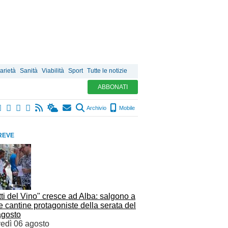
arietà
Sanità
Viabilità
Sport
Tutte le notizie
ABBONATI
Archivio
Mobile
REVE
ti del Vino" cresce ad Alba: salgono a
e cantine protagoniste della serata del
agosto
vedì 06 agosto