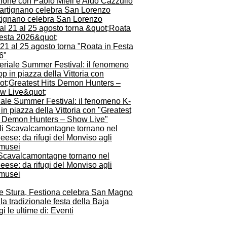
zione con Paolo Mieli e Aldo Cazzullo
tignano celebra San Lorenzo
21 al 25 agosto torna "Roata in Festa
6"
iale Summer Festival: il fenomeno K-
in piazza della Vittoria con "Greatest
s Demon Hunters – Show Live"
 Scavalcamontagne tornano nel
ese: da rifugi del Monviso agli
musei
le Stura, Festiona celebra San Magno
la tradizionale festa della Baja
i le ultime di: Eventi