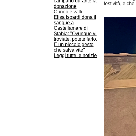
festività, e ch
Cuneo e valli
Elisa Isoardi dona il
sangue a
Castellamare di
Stabia: "Ovunque vi
troviate, potete farlo.
È un piccolo gesto
che salva vite"
Leggi tutte le notizie