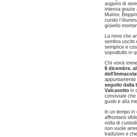
augurio di sere
intensa grazie 
Mulino, Beppin
curato l’illumi
gioiello montan
La neve che an
sembra uscito d
semplice e cos
soprattutto in 
Chi vorrà immer
8 dicembre, al
dell’Immacola
appuntamento 
seguito dalla 
Valcasotto
in 
conviviale che 
gusto e alla m
In un tempo in 
affrontano sfi
volta di custod
non vuole arren
tradizioni e ch