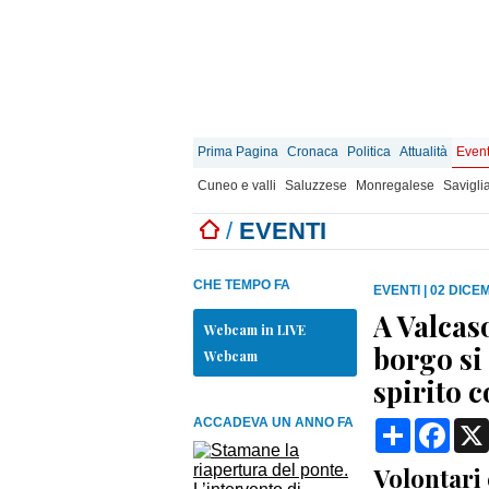
Prima Pagina
Cronaca
Politica
Attualità
Event
Cuneo e valli
Saluzzese
Monregalese
Savigli
/
EVENTI
CHE TEMPO FA
EVENTI
|
02 DICEM
A Valcaso
Webcam in LIVE
borgo si 
Webcam
spirito 
ACCADEVA UN ANNO FA
Condividi
Face
Volontari 