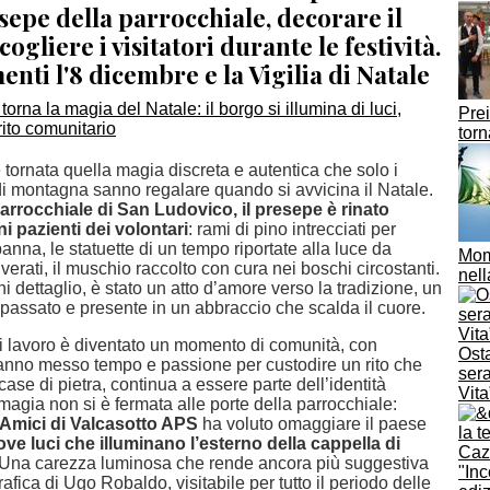
esepe della parrocchiale, decorare il
ogliere i visitatori durante le festività.
ti l'8 dicembre e la Vigilia di Natale
Prei
torn
 tornata quella magia discreta e autentica che solo i
 di montagna sanno regalare quando si avvicina il Natale.
arrocchiale di San Ludovico, il presepe è rinato
ni pazienti dei volontari
: rami di pino intrecciati per
panna, le statuette di un tempo riportate alla luce da
Momb
verati, il muschio raccolto con cura nei boschi circostanti.
nell
i dettaglio, è stato un atto d’amore verso la tradizione, un
 passato e presente in un abbraccio che scalda il cuore.
di lavoro è diventato un momento di comunità, con
Osta
nno messo tempo e passione per custodire un rito che
sera
 case di pietra, continua a essere parte dell’identità
Vita
a magia non si è fermata alle porte della parrocchiale:
Amici di Valcasotto APS
ha voluto omaggiare il paese
ve luci che illuminano l’esterno della cappella di
Una carezza luminosa che rende ancora più suggestiva
"Inc
rafica di Ugo Robaldo, visitabile per tutto il periodo delle