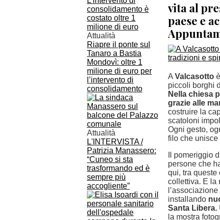
vita al pr
paese e acc
Appuntamen
Attualità
Riapre il ponte sul
Tanaro a Bastia
Mondovì: oltre 1
milione di euro per
A
Valcasotto
è
l’intervento di
piccoli borghi
consolidamento
Nella chiesa p
grazie alle ma
costruire la ca
scatoloni impol
Ogni gesto, ogn
Attualità
filo che unisce
L'INTERVISTA /
Patrizia Manassero:
Il pomeriggio 
“Cuneo si sta
persone che ha
trasformando ed è
qui, tra queste
sempre più
collettiva. E l
accogliente”
l’associazione
installando
nuo
Santa Libera.
la mostra fotog