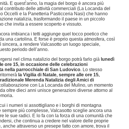
nità. E quest’anno, la magia del borgo è ancora più
al contributo delle attività commerciali (La Locanda del
o Occelli e la Panetteria Pasticceria Nasi) che hanno
nazione natalizia, trasformando il paese in un piccolo
o che invita a essere scoperto e vissuto.
cora imbianca i tetti aggiunge quel tocco poetico che
a una cartolina. E forse è proprio questa atmosfera, così
ì sincera, a rendere Valcasotto un luogo speciale,
questo periodo dell’anno.
gersi nel clima natalizio del borgo potrà farlo già
lunedì
le ore 15, in occasione delle celebrazioni
ta nella parrocchiale di San Ludovico
. Lo stesso
ritornerà
la Vigilia di Natale, sempre alle ore 15,
tradizionale Merenda Natalizia degli Amici di
collaborazione con La Locanda del Mulino, un momento
da oltre dieci anni unisce generazioni diverse attorno al
emoria.
cui i numeri si assottigliano e i borghi di montagna
de sempre più complesse, Valcasotto sceglie ancora una
ire le sue radici. E lo fa con la forza di una comunità che
dersi, che continua a credere nel valore delle proprie
e, anche attraverso un presepe fatto con amore, trova il