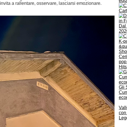
edi
e invita a rallentare, osservare, lasciarsi emozionare.
Car
Dal 
202
Cer
pop 
Hit
Gli
Cune
eco
Val
con 
Legg