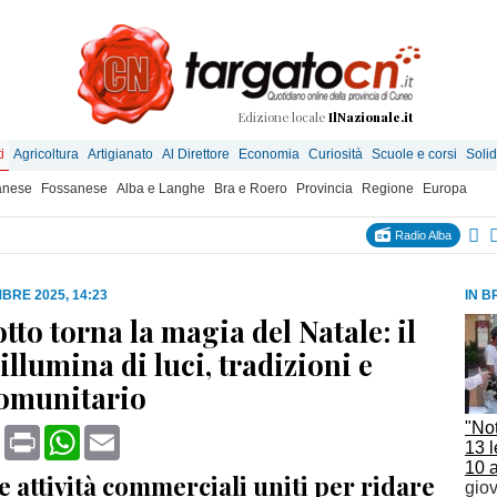
Edizione locale
IlNazionale.it
i
Agricoltura
Artigianato
Al Direttore
Economia
Curiosità
Scuole e corsi
Solid
anese
Fossanese
Alba e Langhe
Bra e Roero
Provincia
Regione
Europa
Radio Alba
BRE 2025, 14:23
IN B
tto torna la magia del Natale: il
illumina di luci, tradizioni e
comunitario
"Not
book
X
Print
WhatsApp
Email
13 l
10 
e attività commerciali uniti per ridare
gio