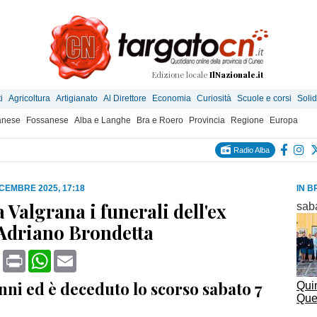
Edizione locale
IlNazionale.it
i
Agricoltura
Artigianato
Al Direttore
Economia
Curiosità
Scuole e corsi
Solid
anese
Fossanese
Alba e Langhe
Bra e Roero
Provincia
Regione
Europa
Radio Alba
ICEMBRE 2025, 17:18
IN B
 Valgrana i funerali dell'ex
sab
Adriano Brondetta
book
X
Print
WhatsApp
Email
nni ed è deceduto lo scorso sabato 7
Quin
Que