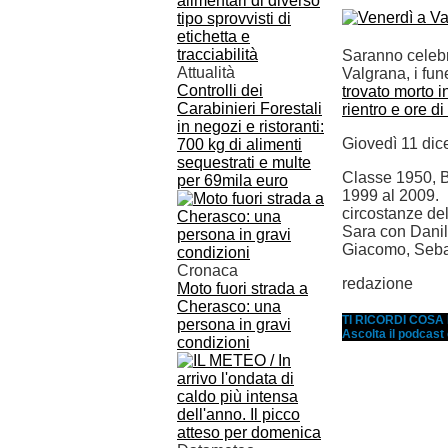
Saranno celebra
Attualità
Valgrana, i fun
Controlli dei
trovato morto 
Carabinieri Forestali
rientro e ore di
in negozi e ristoranti:
Giovedì 11 dice
700 kg di alimenti
sequestrati e multe
Classe 1950, B
per 69mila euro
1999 al 2009. L
circostanze del
Sara con Danil
Giacomo, Seba
Cronaca
redazione
Moto fuori strada a
Cherasco: una
TI RICORDI COS
persona in gravi
Ascolta il podcast
condizioni