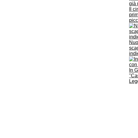
Il c
prim
pic
Nuov
scag
ind
In 
"Cas
Legg