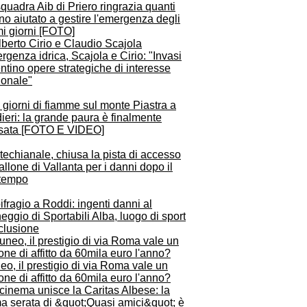
quadra Aib di Priero ringrazia quanti
o aiutato a gestire l'emergenza degli
mi giorni [FOTO]
genza idrica, Scajola e Cirio: "Invasi
ntino opere strategiche di interesse
ionale"
 giorni di fiamme sul monte Piastra a
ieri: la grande paura è finalmente
sata [FOTO E VIDEO]
echianale, chiusa la pista di accesso
allone di Vallanta per i danni dopo il
tempo
fragio a Roddi: ingenti danni al
ggio di Sportabili Alba, luogo di sport
clusione
o, il prestigio di via Roma vale un
ne di affitto da 60mila euro l'anno?