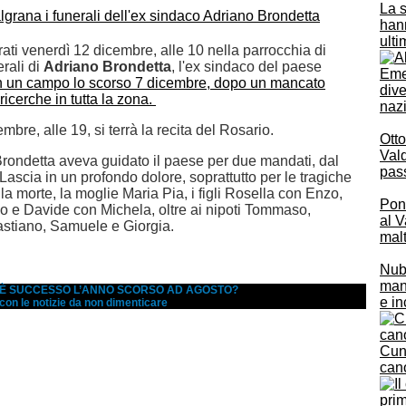
La s
hann
ulti
ti venerdì 12 dicembre, alle 10 nella parrocchia di
erali di
Adriano Brondetta
, l'ex sindaco del paese
Emer
in un campo lo scorso 7 dicembre, dopo un mancato
dive
 ricerche in tutta la zona.
naz
mbre, alle 19, si terrà la recita del Rosario.
Otto
Vald
rondetta aveva guidato il paese per due mandati, dal
pas
ascia in un profondo dolore, soprattutto per le tragiche
la morte, la moglie Maria Pia, i figli Rosella con Enzo,
Pont
o e Davide con Michela, oltre ai nipoti Tommaso,
al V
stiano, Samuele e Giorgia.
mal
Nubi
mane
A È SUCCESSO L’ANNO SCORSO AD AGOSTO?
e in
 con le notizie da non dimenticare
Cune
cano