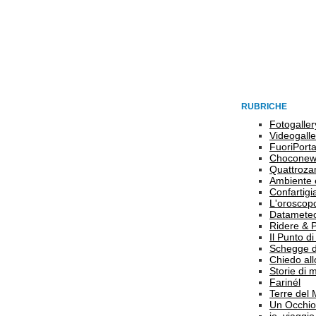
RUBRICHE
Fotogaller
Videogalle
FuoriPort
Choconew
Quattroz
Ambiente 
Confartigi
L'oroscop
Datamete
Ridere & 
Il Punto d
Schegge d
Chiedo all
Storie di
Farinél
Terre del
Un Occhio