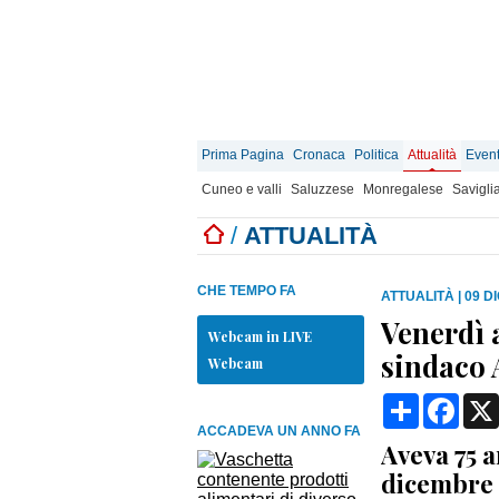
Prima Pagina
Cronaca
Politica
Attualità
Event
Cuneo e valli
Saluzzese
Monregalese
Savigli
/
ATTUALITÀ
CHE TEMPO FA
ATTUALITÀ
|
09 D
Venerdì a
Webcam in LIVE
sindaco 
Webcam
Condividi
Face
ACCADEVA UN ANNO FA
Aveva 75 a
dicembre