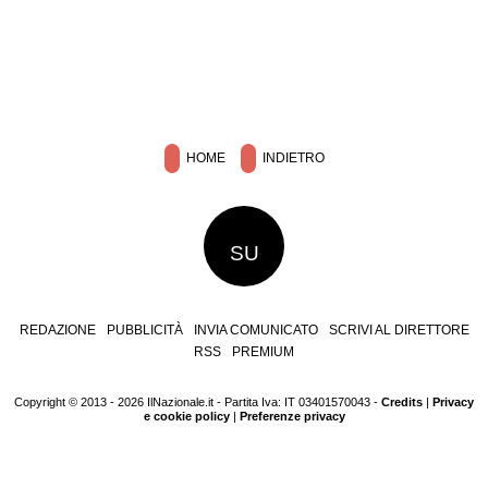
HOME
INDIETRO
SU
REDAZIONE
PUBBLICITÀ
INVIA COMUNICATO
SCRIVI AL DIRETTORE
RSS
PREMIUM
Copyright © 2013 - 2026 IlNazionale.it - Partita Iva: IT 03401570043 -
Credits
|
Privacy
e cookie policy
|
Preferenze privacy