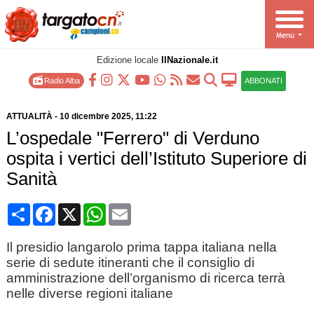
Edizione locale
IlNazionale.it
Radio Alba
ABBONATI
ATTUALITÀ
-
10 dicembre 2025
, 11:22
L’ospedale "Ferrero" di Verduno
ospita i vertici dell’Istituto Superiore di
Sanità
Condividi
Facebook
X
WhatsApp
Email
Il presidio langarolo prima tappa italiana nella
serie di sedute itineranti che il consiglio di
amministrazione dell’organismo di ricerca terrà
nelle diverse regioni italiane