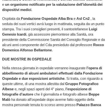
e
un organismo notificato per la valutazione dell’idoneità dei
dispositivi medici
.
Ospitata da
Fondazione Ospedale Alba Bra
e
Asl Cn2
, la
seduta dei suoi vertici avrà luogo in mattinata, seguita da un punto
stampa. Tra i suoi consiglieri presenti, il santostefanese
Luigi
Genesio Icardi
, già assessore piemontese alla Sanità, ora
presidente della Commissione Sanità del Consiglio Regionale e da
alcuni anni componente del Cda presieduto dal professore
Rocco
Domenico Alfonso Bellantone
.
DUE MOSTRE IN OSPEDALE
Nella stessa giornata in ospedale verranno inaugurate
l’opera di
abbellimento di alcuni ambulatori effettuati dalla Fondazione
Ospedale e due esposizioni artistiche
. Si tratta, con riguardo a
queste ultime, di una mostra allestita dal
Gruppo Fotografico
Albese
e, negli spazi aperti del 4° piano,
l’esposizione di
fotografie d’autore
che il giornalista e fotografo albese
Beppe
Malò
ha donato all’ospedale dopo averne fatto oggetto della
mostra personale tenuta lo scorso anno presso
Palazzo
Banca