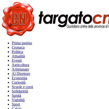
Prima pagina
Cronaca
Politica
Attualità
Eventi
Agricoltura
Artigianato
Al Direttore
Economia
Curiosità
Scuole e corsi
Solidarietà
Sanità
Viabilità
Sport
Calcio