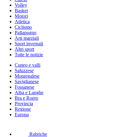
Volley
Basket
Motori
Atletica
Ciclismo
Pallapugno
Arti marziali
Sport invernali
Altri sport
Tutte le notizie
Cuneo e valli
Saluzzese
Monregalese
Saviglianese
Fossanese
Alba e Langhe
Bra e Roero
Provincia
Regione
Europa
Rubriche