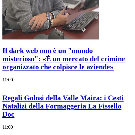
Il dark web non è un "mondo
misterioso": «È un mercato del crimine
organizzato che colpisce le aziende»
11:00
Regali Golosi della Valle Maira: i Cesti
Natalizi della Formaggeria La Fissello
Doc
11:00