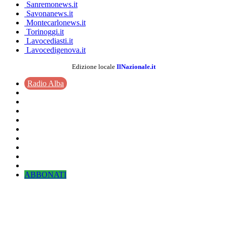
Sanremonews.it
Savonanews.it
Montecarlonews.it
Torinoggi.it
Lavocediasti.it
Lavocedigenova.it
Edizione locale
IlNazionale.it
Radio Alba
ABBONATI