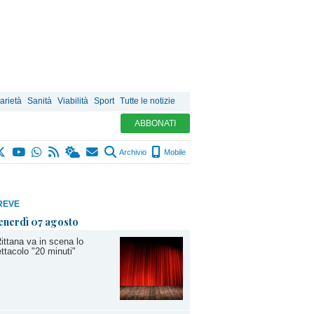
arietà
Sanità
Viabilità
Sport
Tutte le notizie
ABBONATI
Archivio
Mobile
REVE
enerdì 07 agosto
ittana va in scena lo
ttacolo "20 minuti"