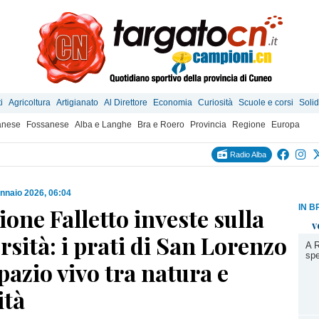
i
Agricoltura
Artigianato
Al Direttore
Economia
Curiosità
Scuole e corsi
Solid
anese
Fossanese
Alba e Langhe
Bra e Roero
Provincia
Regione
Europa
Radio Alba
nnaio 2026, 06:04
IN B
ione Falletto investe sulla
v
rsità: i prati di San Lorenzo
A R
spe
azio vivo tra natura e
tà