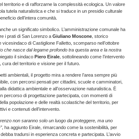
el territorio e di rafforzarne la complessità ecologica. Un valore
ola tutela naturalistica e che si traduce in un presidio culturale
eneficio dell’intera comunità.
 anche un significato simbolico. L’amministrazione comunale ha
re i prati di San Lorenzo a
Giuliano Moscone
, storico
 vicesindaco di Castiglione Falletto, scomparso nell’ottobre
to che nasce dal legame profondo tra questa area e la nostra
piegato il sindaco
Piero Eirale
, sottolineando come l’intervento
ura del territorio e visione per il futuro.
etti ambientali, il progetto mira a rendere l’area sempre più
ibile, con percorsi pensati per cittadini, scuole e camminatori,
alla didattica ambientale e all’osservazione naturalistica. È
 un percorso di progettazione partecipata, con momenti di
lla popolazione e delle realtà scolastiche del territorio, per
tivi e contenuti dell’intervento.
Lorenzo non saranno solo un luogo da proteggere, ma uno
”
, ha aggiunto Eirale, rimarcando come la sostenibilità, per
 debba tradursi in esperienza concreta e partecipata. L’avvio