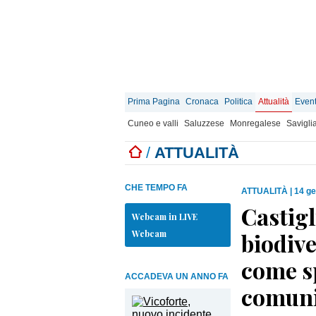
Prima Pagina
Cronaca
Politica
Attualità
Event
Cuneo e valli
Saluzzese
Monregalese
Savigli
/
ATTUALITÀ
CHE TEMPO FA
ATTUALITÀ
|
14 ge
Castigl
Webcam in LIVE
Webcam
biodive
come sp
ACCADEVA UN ANNO FA
comuni