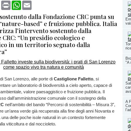
book
X
Print
WhatsApp
Email
o sostenuto dalla Fondazione CRC punta su
Eme
“nature-based” e fruizione pubblica. Italia
val
rizza l’intervento sostenuto dalla
 CRC: “Un presidio ecologico e
co in un territorio segnato dalla
Tor
ric
ra”
Bro
"A 
i di San Lorenzo, alle porte di
Castiglione Falletto
, si
Sal
ntare un laboratorio di biodiversità a cielo aperto, capace di
car
 ambientale, valore paesaggistico e fruizione pubblica. Il
ava
sso dall’amministrazione comunale con il sostegno della
A F
RC
nell’ambito del bando “Percorsi di sostenibilità – Misura 3”,
Con
l’a
re un’area verde già recuperata alla fine degli anni Novanta e
 una delle poche isole naturali in un contesto fortemente
lla viticoltura e dal noccioleto.