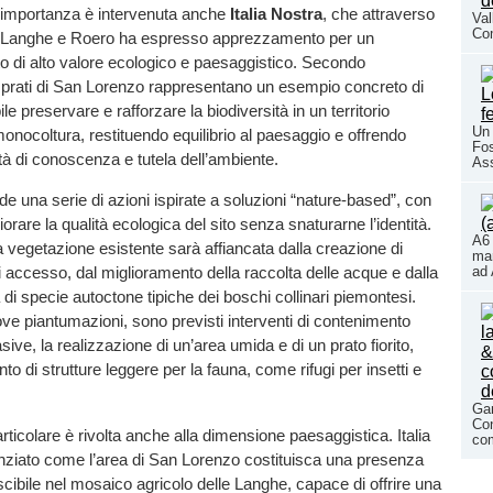
l’importanza è intervenuta anche
Italia Nostra
, che attraverso
Val
Co
, Langhe e Roero ha espresso apprezzamento per un
ito di alto valore ecologico e paesaggistico. Secondo
i prati di San Lorenzo rappresentano un esempio concreto di
e preservare e rafforzare la biodiversità in un territorio
Un 
onocoltura, restituendo equilibrio al paesaggio e offrendo
Fos
à di conoscenza e tutela dell’ambiente.
As
de una serie di azioni ispirate a soluzioni “nature-based”, con
gliorare la qualità ecologica del sito senza snaturarne l’identità.
A6 
a vegetazione esistente sarà affiancata dalla creazione di
mar
ad 
i accesso, dal miglioramento della raccolta delle acque e dalla
i specie autoctone tipiche dei boschi collinari piemontesi.
ve piantumazioni, sono previsti interventi di contenimento
sive, la realizzazione di un’area umida e di un prato fiorito,
ento di strutture leggere per la fauna, come rifugi per insetti e
Gar
Con
rticolare è rivolta anche alla dimensione paesaggistica. Italia
com
nziato come l’area di San Lorenzo costituisca una presenza
oscibile nel mosaico agricolo delle Langhe, capace di offrire una