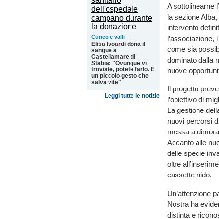
A sottolinearne 
la sezione Alba
intervento defin
Cuneo e valli
l’associazione, 
Elisa Isoardi dona il
come sia possibil
sangue a
Castellamare di
dominato dalla m
Stabia: "Ovunque vi
troviate, potete farlo. È
nuove opportunit
un piccolo gesto che
salva vite"
Il progetto preve
Leggi tutte le notizie
l’obiettivo di mi
La gestione dell
nuovi percorsi d
messa a dimora d
Accanto alle nuo
delle specie inva
oltre all’inserim
cassette nido.
Un’attenzione pa
Nostra ha evide
distinta e ricon