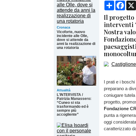
Condividi
Face
Il progett
interventi 
Cronaca
Nostra valo
Vicoforte, nuovo
incidente alle Olle,
Fondazione
dove si attende da
anni la realizzazione di
paesaggisti
una rotatoria
monocoltu
I prati e i bosch
preparano a dive
Attualità
L'INTERVISTA /
coniugare tutela
Patrizia Manassero:
progetto, promo
“Cuneo si sta
trasformando ed è
Fondazione C
sempre più
accogliente”
punta a rigenera
oggi considerata
caratterizzato da