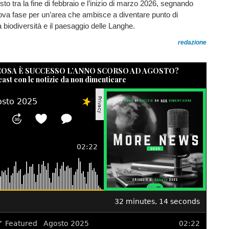
isto tra la fine di febbraio e l’inizio di marzo 2026, segnando
nuova fase per un’area che ambisce a diventare punto di
a biodiversità e il paesaggio delle Langhe.
redazione
 COSA È SUCCESSO L’ANNO SCORSO AD AGOSTO?
cast con le notizie da non dimenticare