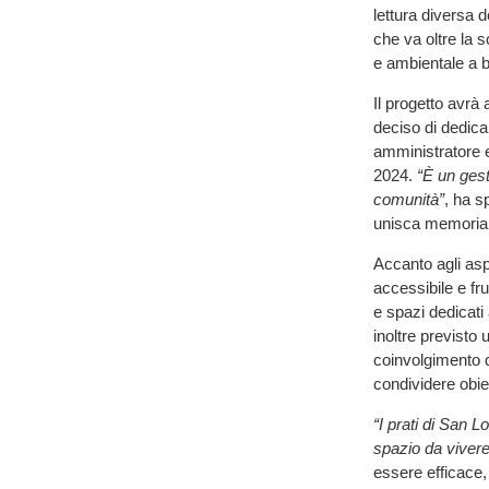
lettura diversa d
che va oltre la s
e ambientale a b
Il progetto avrà
deciso di dedica
amministratore e
2024.
“È un ges
comunità”
, ha s
unisca memoria, c
Accanto agli asp
accessibile e fru
e spazi dedicati 
inoltre previsto
coinvolgimento de
condividere obiet
“I prati di San 
spazio da vivere
essere efficace,