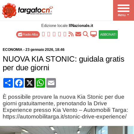
Edizione locale
IlNazionale.it
Radio Alba
ABBONATI
ECONOMIA
-
23 gennaio 2026
, 18:46
NUOVA KIA STONIC: guidala gratis
per due giorni
Condividi
Facebook
X
WhatsApp
Email
È possibile provare la nuova Kia Stonic per due
giorni gratuitamente, prenotando la Drive
Experience presso Kia Vento – Automobili Targa:
https://automobilitarga.it/stonic-drive-experience/