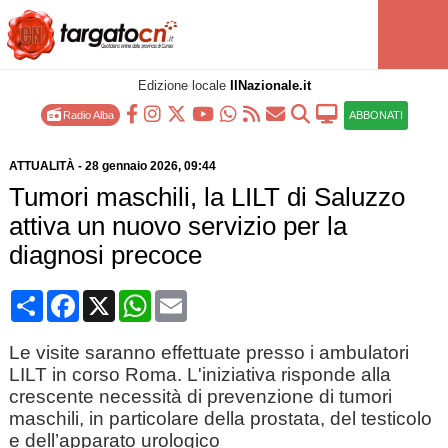
Edizione locale
IlNazionale.it
Radio Alba
ABBONATI
ATTUALITÀ
-
28 gennaio 2026
, 09:44
Tumori maschili, la LILT di Saluzzo
attiva un nuovo servizio per la
diagnosi precoce
Condividi
Facebook
X
WhatsApp
Email
Le visite saranno effettuate presso i ambulatori
LILT in corso Roma. L'iniziativa risponde alla
crescente necessità di prevenzione di tumori
maschili, in particolare della prostata, del testicolo
e dell’apparato urologico