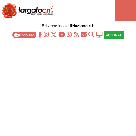
Edizione locale
IlNazionale.it
Radio Alba
ABBONATI