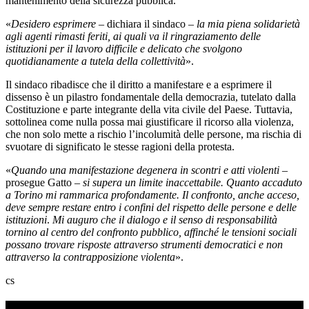
mantenimento della sicurezza pubblica.
«
Desidero esprimere
– dichiara il sindaco –
la mia piena solidarietà
agli agenti rimasti feriti, ai quali va il ringraziamento delle
istituzioni per il lavoro difficile e delicato che svolgono
quotidianamente a tutela della collettività
».
Il sindaco ribadisce che il diritto a manifestare e a esprimere il
dissenso è un pilastro fondamentale della democrazia, tutelato dalla
Costituzione e parte integrante della vita civile del Paese. Tuttavia,
sottolinea come nulla possa mai giustificare il ricorso alla violenza,
che non solo mette a rischio l’incolumità delle persone, ma rischia di
svuotare di significato le stesse ragioni della protesta.
«
Quando una manifestazione degenera in scontri e atti violenti
–
prosegue Gatto
– si supera un limite inaccettabile. Quanto accaduto
a Torino mi rammarica profondamente. Il confronto, anche acceso,
deve sempre restare entro i confini del rispetto delle persone e delle
istituzioni
.
Mi auguro che il dialogo e il senso di responsabilità
tornino al centro del confronto pubblico, affinché le tensioni sociali
possano trovare risposte attraverso strumenti democratici e non
attraverso la contrapposizione violenta
».
cs
TI RICORDI COSA È SUCCESSO L’ANNO