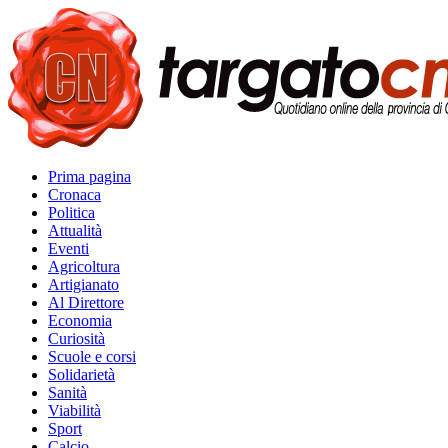
Prima pagina
Cronaca
Politica
Attualità
Eventi
Agricoltura
Artigianato
Al Direttore
Economia
Curiosità
Scuole e corsi
Solidarietà
Sanità
Viabilità
Sport
Calcio