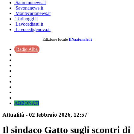
Sanremonews.it
Savonanews.it
Montecarlonews.it
Torinoggi.it
Lavocediasti.it
Lavocedigenova.it
Edizione locale
IlNazionale.it
Radio Alba
ABBONATI
Attualità
-
02 febbraio 2026
, 12:57
Il sindaco Gatto sugli scontri di