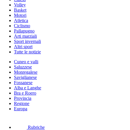
Volley
Basket
Motori
Atletica
Ciclismo
Pallapugno
Arti marziali
Sport invernali
Altri sport
Tutte le notizie
Cuneo e valli
Saluzzese
Monregalese
Saviglianese
Fossanese
Alba e Langhe
Bra e Roero
Provincia
Regione
Europa
Rubriche