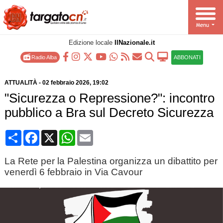
Edizione locale
IlNazionale.it
Radio Alba
ABBONATI
ATTUALITÀ
-
02 febbraio 2026
, 19:02
"Sicurezza o Repressione?": incontro
pubblico a Bra sul Decreto Sicurezza
Condividi
Facebook
X
WhatsApp
Email
La Rete per la Palestina organizza un dibattito per
venerdì 6 febbraio in Via Cavour