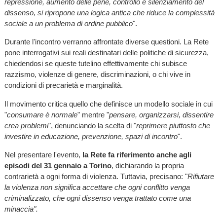
repressione, aumento delle pene, controllo e silenziamento del
dissenso, si ripropone una logica antica che riduce la complessità
sociale a un problema di ordine pubblico
".
Durante l'incontro verranno affrontate diverse questioni. La Rete
pone interrogativi sui reali destinatari delle politiche di sicurezza,
chiedendosi se queste tutelino effettivamente chi subisce
razzismo, violenze di genere, discriminazioni, o chi vive in
condizioni di precarietà e marginalità.
Il movimento critica quello che definisce un modello sociale in cui
"
consumare è normale
" mentre "
pensare, organizzarsi, dissentire
crea problemi
", denunciando la scelta di "
reprimere piuttosto che
investire in educazione, prevenzione, spazi di incontro
".
Nel presentare l'evento,
la Rete fa riferimento anche agli
episodi del 31 gennaio a Torino
, dichiarando la propria
contrarietà a ogni forma di violenza. Tuttavia, precisano: "
Rifiutare
la violenza non significa accettare che ogni conflitto venga
criminalizzato, che ogni dissenso venga trattato come una
minaccia".