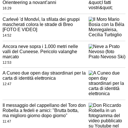
Orienteering a novant’anni
16:29
Carlevé 'd Mondvì, la sfilata dei gruppi
mascherati colora le strade di Breo
[FOTO E VIDEO]
14:52
Ancora neve sopra i 1.000 metri nelle
valli del Cuneese. Pericolo valanghe
marcato
12:53
A Cuneo due open day straordinari per la
carta di identità elettronica
12:47
Il messaggio del cappellano del Toro don
Robella a fedeli e amici: "Brutta botta,
ma miglioro giorno dopo giorno"
11:47