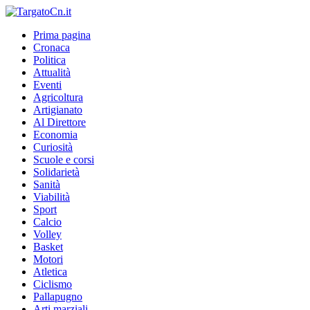
Prima pagina
Cronaca
Politica
Attualità
Eventi
Agricoltura
Artigianato
Al Direttore
Economia
Curiosità
Scuole e corsi
Solidarietà
Sanità
Viabilità
Sport
Calcio
Volley
Basket
Motori
Atletica
Ciclismo
Pallapugno
Arti marziali