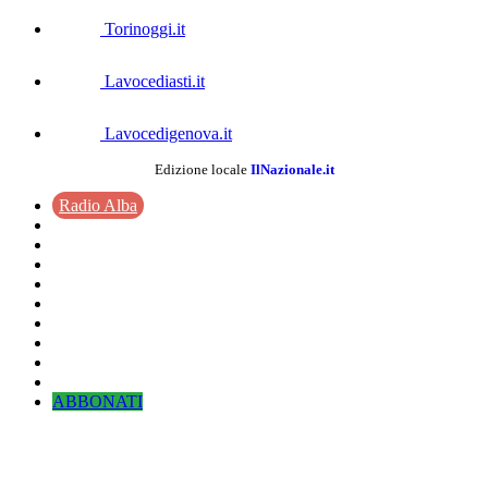
Torinoggi.it
Lavocediasti.it
Lavocedigenova.it
Edizione locale
IlNazionale.it
Radio Alba
ABBONATI