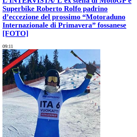
L’INTERVISTA/ L'ex stella di MotoGP e
Superbike Roberto Rolfo padrino
d’eccezione del prossimo “Motoraduno
Internazionale di Primavera” fossanese
[FOTO]
09:11