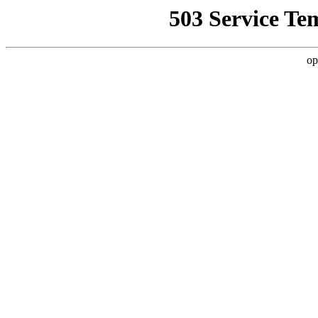
503 Service Te
op