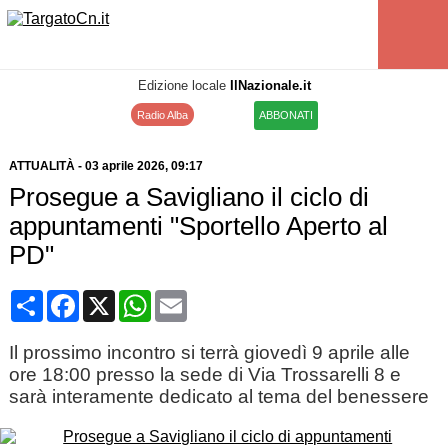
Edizione locale
IlNazionale.it
Radio Alba
ABBONATI
ATTUALITÀ
-
03 aprile 2026
, 09:17
Prosegue a Savigliano il ciclo di
appuntamenti "Sportello Aperto al
PD"
Condividi
Facebook
X
WhatsApp
Email
Il prossimo incontro si terrà giovedì 9 aprile alle
ore 18:00 presso la sede di Via Trossarelli 8 e
sarà interamente dedicato al tema del benessere