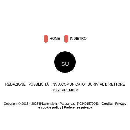
HOME
INDIETRO
SU
REDAZIONE
PUBBLICITÀ
INVIA COMUNICATO
SCRIVI AL DIRETTORE
RSS
PREMIUM
Copyright © 2013 - 2026 IlNazionale.it - Partita Iva: IT 03401570043 -
Credits
|
Privacy
e cookie policy
|
Preferenze privacy