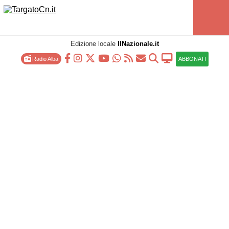
Edizione locale
IlNazionale.it
Radio Alba
ABBONATI