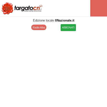
Edizione locale
IlNazionale.it
Radio Alba
ABBONATI