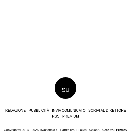
SU
REDAZIONE
PUBBLICITÀ
INVIA COMUNICATO
SCRIVI AL DIRETTORE
RSS
PREMIUM
Copyright © 2013 - 2026 IlNazionale.it - Partita Iva: IT 03401570043 -
Credits
|
Privacy