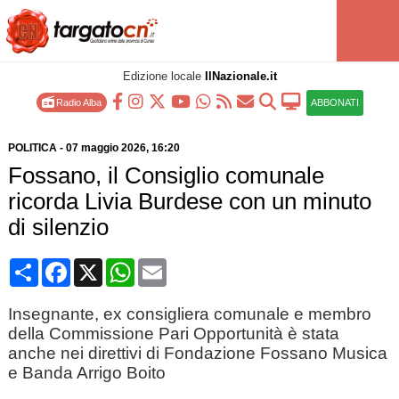
Edizione locale
IlNazionale.it
Radio Alba
ABBONATI
POLITICA
-
07 maggio 2026
, 16:20
Fossano, il Consiglio comunale
ricorda Livia Burdese con un minuto
di silenzio
Condividi
Facebook
X
WhatsApp
Email
Insegnante, ex consigliera comunale e membro
della Commissione Pari Opportunità è stata
anche nei direttivi di Fondazione Fossano Musica
e Banda Arrigo Boito