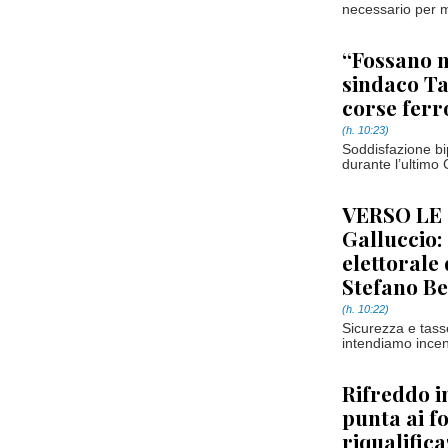
necessario per m
“Fossano no
sindaco Tal
corse ferro
(h. 10:23)
Soddisfazione bip
durante l’ultimo
VERSO LE 
Galluccio:
elettorale
Stefano Be
(h. 10:22)
Sicurezza e tasse
intendiamo incent
Rifreddo i
punta ai f
riqualifica