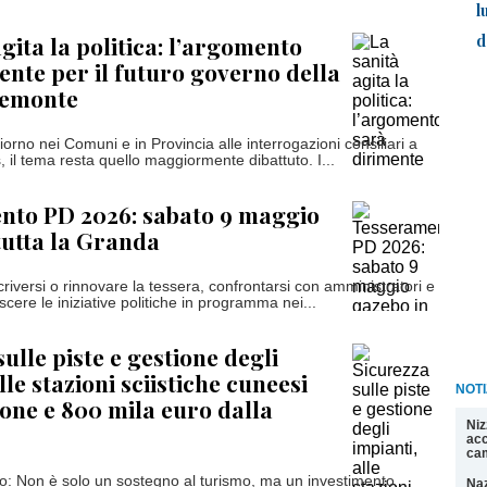
l
d
gita la politica: l’argomento
ente per il futuro governo della
iemonte
giorno nei Comuni e in Provincia alle interrogazioni consiliari a
 il tema resta quello maggiormente dibattuto. I...
nto PD 2026: sabato 9 maggio
tutta la Granda
criversi o rinnovare la tessera, confrontarsi con amministratori e
scere le iniziative politiche in programma nei...
ulle piste e gestione degli
lle stazioni sciistiche cuneesi
NOTI
lione e 800 mila euro dalla
Niz
acc
cam
o: Non è solo un sostegno al turismo, ma un investimento
Naz