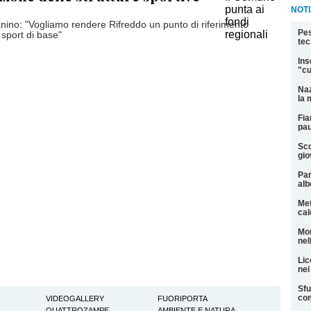
NOTI
anino: "Vogliamo rendere Rifreddo un punto di riferimento
Pes
o sport di base"
tec
Ins
"cu
Naz
la 
Fia
pau
Sco
gio
Par
alb
Met
cal
Mor
nel
Lic
nei
Sfu
com
VIDEOGALLERY
FUORIPORTA
QUATTROZAMPE
AMBIENTE E NATURA