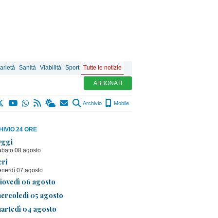
arietà
Sanità
Viabilità
Sport
Tutte le notizie
ABBONATI
Archivio
Mobile
IVIO 24 ORE
ggi
abato 08 agosto
eri
enerdì 07 agosto
iovedì 06 agosto
ercoledì 05 agosto
artedì 04 agosto