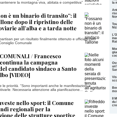
antenere la montagna viva, abitata e competitiva"
la 
Ant
ris
n è un binario di transito”: il
Nov
lone dopo il ripristino delle
Tou
viarie all’alba e a tarda notte
Niz
L'O
ina
artisan per un risultato finalmente ottenuto e ufficializzato
Rai
 Consiglio Comunale
Mon
giu
COMUNALI / Francesco
coo
 continua la campagna
Oss
un'
 del candidato sindaco a Santo
San
lbo [VIDEO]
Vis
sco
 le priorità. “Sono importanti anche le manifestazioni e
Ber
ivarle. Necessaria attenzione alla pianificazione...
mos
Il 
nveste nello sport: il Comune
du 
cre
ondi regionali per la
zione delle strutture sportive