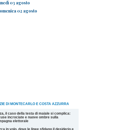
unedì 03 agosto
omenica 02 agosto
ZIE DI MONTECARLO E COSTA AZZURRA
za, il caso della testa di maiale si complica:
use incrociate e nuove ombre sulla
pagna elettorale
ca in volo, dove le linee sfidano il desiderio e