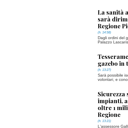
La sanità a
sarà dirim
Regione P
(h. 14:58)
Dagli ordini del 
Palazzo Lascaris,
Tesserame
gazebo in 
(h. 13:27)
Sarà possibile is
volontari, e cono
Sicurezza s
impianti, a
oltre 1 mi
Regione
(h. 13:21)
L'assessore Gall