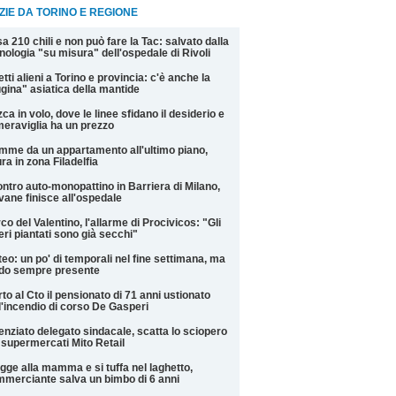
ZIE DA TORINO E REGIONE
a 210 chili e non può fare la Tac: salvato dalla
nologia "su misura" dell'ospedale di Rivoli
etti alieni a Torino e provincia: c'è anche la
gina" asiatica della mantide
ca in volo, dove le linee sfidano il desiderio e
meraviglia ha un prezzo
mme da un appartamento all'ultimo piano,
ra in zona Filadelfia
ntro auto-monopattino in Barriera di Milano,
vane finisce all'ospedale
co del Valentino, l'allarme di Procivicos: "Gli
eri piantati sono già secchi"
eo: un po' di temporali nel fine settimana, ma
do sempre presente
to al Cto il pensionato di 71 anni ustionato
l'incendio di corso De Gasperi
enziato delegato sindacale, scatta lo sciopero
 supermercati Mito Retail
gge alla mamma e si tuffa nel laghetto,
merciante salva un bimbo di 6 anni