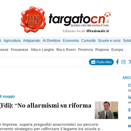
Edizione locale
IlNazionale.it
i
Agricoltura
Artigianato
Al Direttore
Economia
Curiosità
Scuole e corsi
Solid
anese
Fossanese
Alba e Langhe
Bra e Roero
Provincia
Regione
Europa
Radio Alba
ARCH
O
s
I
08 maggio
v
(Fdi): “No allarmismi su riforma
g
m
 imprese, supera pregiudizi anacronistici sui percorsi
m
tervento strategico per rafforzare il legame tra scuola e...