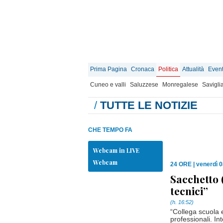
Prima Pagina
Cronaca
Politica
Attualità
Event
Cuneo e valli
Saluzzese
Monregalese
Savigli
/
TUTTE LE NOTIZIE
CHE TEMPO FA
Webcam in LIVE
Webcam
24 ORE
|
venerdì 
Sacchetto 
tecnici”
(h. 16:52)
“Collega scuola e
professionali. In