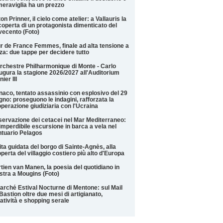
meraviglia ha un prezzo
on Prinner, il cielo come atelier: a Vallauris la
coperta di un protagonista dimenticato del
ecento (Foto)
r de France Femmes, finale ad alta tensione a
za: due tappe per decidere tutto
rchestre Philharmonique di Monte - Carlo
ugura la stagione 2026/2027 all'Auditorium
nier III
aco, tentato assassinio con esplosivo del 29
gno: proseguono le indagini, rafforzata la
perazione giudiziaria con l'Ucraina
ervazione dei cetacei nel Mar Mediterraneo:
imperdibile escursione in barca a vela nel
tuario Pelagos
ita guidata del borgo di Sainte-Agnès, alla
perta del villaggio costiero più alto d'Europa
tien van Manen, la poesia del quotidiano in
tra a Mougins (Foto)
Marché Estival Nocturne di Mentone: sul Mail
Bastion oltre due mesi di artigianato,
atività e shopping serale