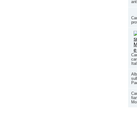
ant
Car
pro
Car
car
Ita
Alb
sul
Pae
Ca
fia
Mor