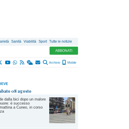
arietà
Sanità
Viabilità
Sport
Tutte le notizie
ABBONATI
Archivio
Mobile
REVE
abato 08 agosto
e dalla bici dopo un malore
muore: è successo
mattina a Cuneo, in corso
zza