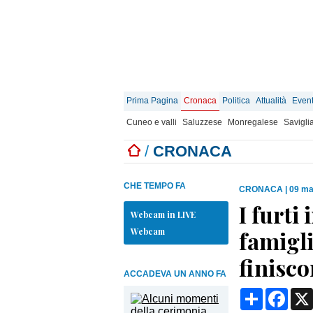
Prima Pagina
Cronaca
Politica
Attualità
Event
Cuneo e valli
Saluzzese
Monregalese
Savigli
/
CRONACA
CHE TEMPO FA
CRONACA
|
09 ma
I furti 
Webcam in LIVE
Webcam
famigli
finisc
ACCADEVA UN ANNO FA
Condividi
Face