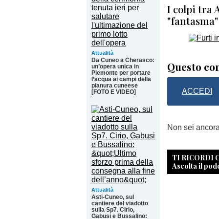
I colpi tra
"fantasma"
Attualità
Da Cuneo a Cherasco:
Questo con
un’opera unica in
Piemonte per portare
l’acqua ai campi della
pianura cuneese
ACCEDI
[FOTO E VIDEO]
Non sei ancor
TI RICORDI
Ascolta il pod
Attualità
Asti-Cuneo, sul
cantiere del viadotto
sulla Sp7. Cirio,
Gabusi e Bussalino: