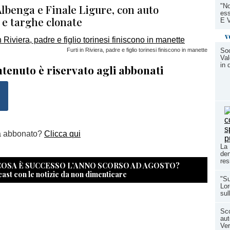
 Albenga e Finale Ligure, con auto
"No
ess
 e targhe clonate
E 
v
Furti in Riviera, padre e figlio torinesi finiscono in manette
So
Val
in 
tenuto è riservato agli abbonati
a abbonato?
Clicca qui
La 
den
res
 COSA È SUCCESSO L’ANNO SCORSO AD AGOSTO?
cast con le notizie da non dimenticare
"Su
Lor
sul
Sco
aut
Ver