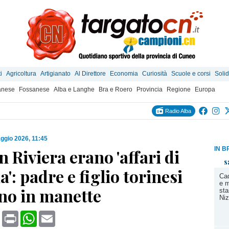
i
Agricoltura
Artigianato
Al Direttore
Economia
Curiosità
Scuole e corsi
Solid
anese
Fossanese
Alba e Langhe
Bra e Roero
Provincia
Regione
Europa
Radio Alba
ggio 2026, 11:45
IN B
in Riviera erano 'affari di
s
a': padre e figlio torinesi
Cad
e 
ono in manette
sta
Ni
book
X
Print
WhatsApp
Email