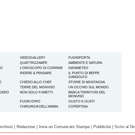
VIDEOGALLERY
FUORIPORTA
QUATTROZAMPE
AMBIENTE E NATURA
TO
L'OROSCOPO DI CORINNE
DATAMETEO
RIDERE & PENSARE
IL PUNTO DI BEPPE
GANDOLFO
E
CHIEDO ALLO CHEF
STORIE DI MONTAGNA
TERRE DEL MONVISO
UN OCCHIO SUL MONDO
GGERO
NON SOLO FUMETTI
BANCA TERRITORI DEL
MONVISO
FUORI EXPO
GUSTO E GUSTI
CHIRURGIA DELL'ANIMA
COPERTINA
Archivio
|
Redazione
|
Invia un Comunicato Stampa
|
Pubblicità
|
Scrivi al Dir