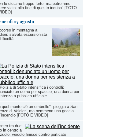
n lo diciamo troppo forte, ma potremmo
ere vicini alla fine di questo incubo" [FOTO
VIDEO]
enerdì 07 agosto
ccorso in montagna a
dieri: salvata escursionista
difficoltà
Polizia di Stato intensifica i controlli:
unciato un uomo per spaccio, una donna per
istenza a pubblico ufficiale
 quel monte c'è un ombrello": pioggia a San
enzo di Valdieri, ma nemmeno una goccia
l'incendio [FOTO E VIDEO]
ntro tra due
o in centro a
zuolo: veicolo finisce contro porticato