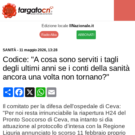
Edizione locale
IlNazionale.it
Radio Alba
ABBONATI
SANITÀ
-
11 maggio 2026
, 13:28
Codice: "A cosa sono serviti i tagli
degli ultimi anni se i conti della sanità
ancora una volta non tornano?"
Condividi
Facebook
X
WhatsApp
Email
Il comitato per la difesa dell'ospedale di Ceva:
"Per noi resta irrinunciabile la riapertura H24 del
Pronto Soccorso di Ceva, ma intanto si dia
attuazione al protocollo d’intesa con la Regione
Liguria annunciato lo scorso 11 febbraio proprio