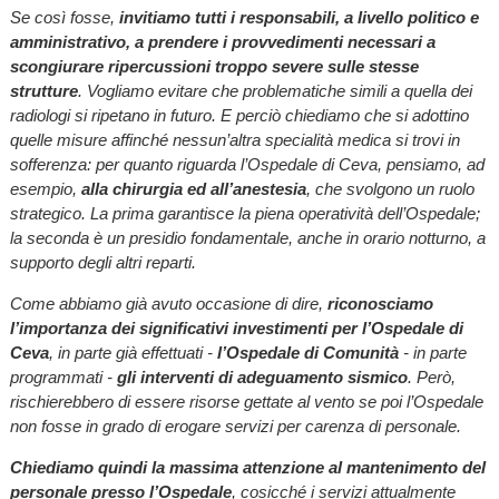
Se così fosse,
invitiamo tutti i responsabili, a livello politico e
amministrativo, a prendere i provvedimenti necessari a
scongiurare ripercussioni troppo severe sulle stesse
strutture
. Vogliamo evitare che problematiche simili a quella dei
radiologi si ripetano in futuro. E perciò chiediamo che si adottino
quelle misure affinché nessun’altra specialità medica si trovi in
sofferenza: per quanto riguarda l’Ospedale di Ceva, pensiamo, ad
esempio,
alla chirurgia ed all’anestesia
, che svolgono un ruolo
strategico. La prima garantisce la piena operatività dell’Ospedale;
la seconda è un presidio fondamentale, anche in orario notturno, a
supporto degli altri reparti.
Come abbiamo già avuto occasione di dire,
riconosciamo
l’importanza dei significativi investimenti per l’Ospedale di
Ceva
, in parte già effettuati -
l’Ospedale di Comunità
- in parte
programmati -
gli interventi di adeguamento sismico
. Però,
rischierebbero di essere risorse gettate al vento se poi l’Ospedale
non fosse in grado di erogare servizi per carenza di personale.
Chiediamo quindi la massima attenzione al mantenimento del
personale presso l’Ospedale
, cosicché i servizi attualmente