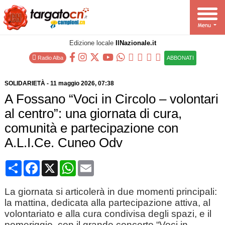
Edizione locale
IlNazionale.it
Radio Alba
ABBONATI
SOLIDARIETÀ
-
11 maggio 2026
, 07:38
A Fossano “Voci in Circolo – volontari
al centro”: una giornata di cura,
comunità e partecipazione con
A.L.I.Ce. Cuneo Odv
Condividi
Facebook
X
WhatsApp
Email
La giornata si articolerà in due momenti principali:
la mattina, dedicata alla partecipazione attiva, al
volontariato e alla cura condivisa degli spazi, e il
pomeriggio, con il grande concerto “Voci in