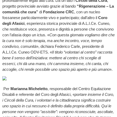
profondamente legati alla cura. Da un lato i
Circoli della Cura
,
progetto provinciale avviato grazie al bando
“Rigenerazione – La
comunità che cura”
di
Fondazione CRC
, con un nucleo
fossanese particolarmente vivo e partecipato; dall’altro il
Coro
degli Afasici
, esperienza storica provinciale di A.L.I.Ce. Cuneo,
che restituisce voce, presenza e dignità a persone che convivono
con l’afasia dopo un ictus. «
Con questa giornata vogliamo dire che
la cura non è solo terapia, ma anche incontro, voce, tempo
condiviso, comunità
», dichiara Federico Carle, presidente di
A.L.I.Ce. Cuneo ODV-ETS. «
Il titolo “volontari al centro” racconta
bene il senso dell’iniziativa: mettere al centro chi sceglie di
esserci, chi dà una mano, chi cammina insieme, chi canta, chi
accoglie, chi rende possibile uno spazio più aperto e più umano
».
Per
Marianna Micheletto
, responsabile del Centro Equitazione
Disabili e referente del Coro degli Afasici, «
portare insieme il Coro,
i Circoli della Cura, i volontari e la cittadinanza significa costruire
uno spazio in cui nessuno è definito dalla propria difficoltà. Qui le
persone non vengono “assistite”: vengono riconosciute, ascoltate,