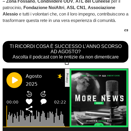
– Zona Fossano
,
Condividere ODV
,
ATL del Cuneese
per il
patrocinio,
Fondazione NoiAltri
,
ASL CN1
,
Associazione
Alessio
e tutti i volontari che, con il loro impegno, contribuiscono a
trasformare questa rete in una vera esperienza di comunità.
cs
TI RICORDI COSA È SUCCESSO L’ANNO SCORSO
AD AGOSTO?
Ascolta il podcast con le notizie da non dimenticare