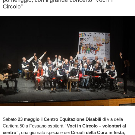
Circolo”
Sabato
23 maggio
il
Centro Equitazione Disabili
di via della
Cartiera 50 a Fossano ospiterà
“Voci in Circolo – volontari al
centro”
, una giornata speciale dei
Circoli della Cura in festa
,