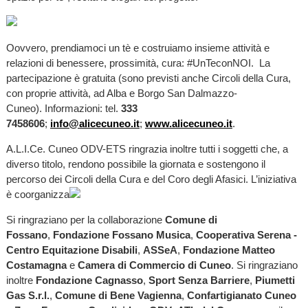
Oovvero, prendiamoci un tè e costruiamo insieme attività e
relazioni di benessere, prossimità, cura: #UnTeconNOI. La
partecipazione è gratuita (sono previsti anche Circoli della Cura,
con proprie attività, ad Alba e Borgo San Dalmazzo-
Cuneo). Informazioni: tel.
333
7458606
;
info@alicecuneo.it
;
www.alicecuneo.it
.
A.L.I.Ce. Cuneo ODV-ETS ringrazia inoltre tutti i soggetti che, a
diverso titolo, rendono possibile la giornata e sostengono il
percorso dei Circoli della Cura e del Coro degli Afasici. L’iniziativa
è coorganizza
Si ringraziano per la collaborazione
Comune di
Fossano
,
Fondazione Fossano Musica
,
Cooperativa Serena -
Centro Equitazione Disabili
,
ASSeA
,
Fondazione Matteo
Costamagna
e
Camera di Commercio di Cuneo
. Si ringraziano
inoltre
Fondazione Cagnasso
,
Sport Senza Barriere
,
Piumetti
Gas S.r.l.
,
Comune di Bene Vagienna
,
Confartigianato Cuneo