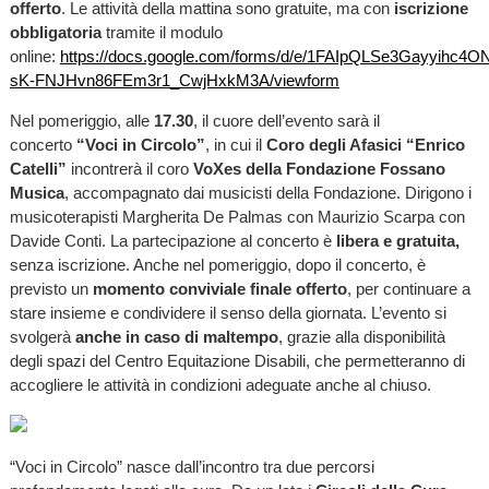
offerto
. Le attività della mattina sono gratuite, ma con
iscrizione
obbligatoria
tramite il modulo
online:
https://docs.google.com/forms/d/e/1FAIpQLSe3Gayyihc4
sK-FNJHvn86FEm3r1_CwjHxkM3A/viewform
Nel pomeriggio, alle
17.30
, il cuore dell’evento sarà il
concerto
“Voci in Circolo”
, in cui il
Coro degli Afasici “Enrico
Catelli”
incontrerà il coro
VoXes della Fondazione Fossano
Musica
, accompagnato dai musicisti della Fondazione. Dirigono i
musicoterapisti Margherita De Palmas con Maurizio Scarpa con
Davide Conti. La partecipazione al concerto è
libera e gratuita,
senza iscrizione. Anche nel pomeriggio, dopo il concerto, è
previsto un
momento conviviale finale offerto
, per continuare a
stare insieme e condividere il senso della giornata. L’evento si
svolgerà
anche in caso di maltempo
, grazie alla disponibilità
degli spazi del Centro Equitazione Disabili, che permetteranno di
accogliere le attività in condizioni adeguate anche al chiuso.
“Voci in Circolo” nasce dall’incontro tra due percorsi