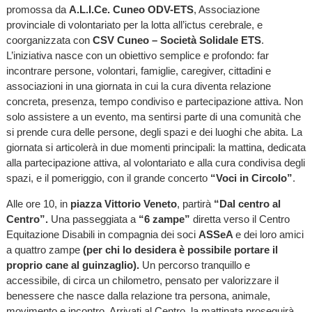
promossa da
A.L.I.Ce. Cuneo ODV-ETS
, Associazione
provinciale di volontariato per la lotta all’ictus cerebrale, e
coorganizzata con
CSV Cuneo – Società Solidale ETS
.
L’iniziativa nasce con un obiettivo semplice e profondo: far
incontrare persone, volontari, famiglie, caregiver, cittadini e
associazioni in una giornata in cui la cura diventa relazione
concreta, presenza, tempo condiviso e partecipazione attiva. Non
solo assistere a un evento, ma sentirsi parte di una comunità che
si prende cura delle persone, degli spazi e dei luoghi che abita. La
giornata si articolerà in due momenti principali: la mattina, dedicata
alla partecipazione attiva, al volontariato e alla cura condivisa degli
spazi, e il pomeriggio, con il grande concerto
“Voci in Circolo”
.
Alle ore 10, in
piazza Vittorio Veneto
, partirà
“Dal centro al
Centro”.
Una passeggiata a
“6 zampe”
diretta verso il Centro
Equitazione Disabili in compagnia dei soci
ASSeA
e dei loro amici
a quattro zampe
(per chi lo desidera è possibile portare il
proprio cane al guinzaglio).
Un percorso tranquillo e
accessibile, di circa un chilometro, pensato per valorizzare il
benessere che nasce dalla relazione tra persona, animale,
movimento e incontro. Arrivati al Centro, la mattinata proseguirà