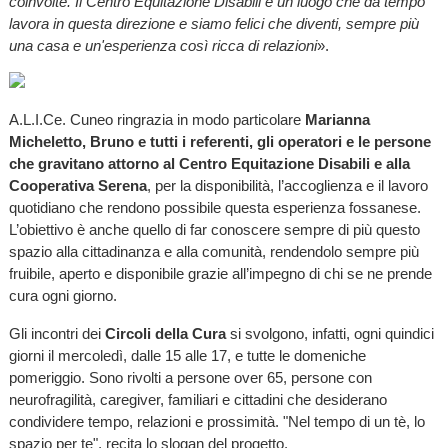
coinvolte. Il Centro Equitazione Disabili è un luogo che da tempo
lavora in questa direzione e siamo felici che diventi, sempre più
una casa e un'esperienza così ricca di relazioni
».
A.L.I.Ce. Cuneo ringrazia in modo particolare
Marianna
Micheletto, Bruno e tutti i referenti, gli operatori e le persone
che gravitano attorno al Centro Equitazione Disabili e alla
Cooperativa Serena
, per la disponibilità, l’accoglienza e il lavoro
quotidiano che rendono possibile questa esperienza fossanese.
L’obiettivo è anche quello di far conoscere sempre di più questo
spazio alla cittadinanza e alla comunità, rendendolo sempre più
fruibile, aperto e disponibile grazie all’impegno di chi se ne prende
cura ogni giorno.
Gli incontri dei
Circoli della Cura
si svolgono, infatti, ogni quindici
giorni il mercoledì, dalle 15 alle 17, e tutte le domeniche
pomeriggio. Sono rivolti a persone over 65, persone con
neurofragilità, caregiver, familiari e cittadini che desiderano
condividere tempo, relazioni e prossimità. "Nel tempo di un tè, lo
spazio per te", recita lo slogan del progetto.