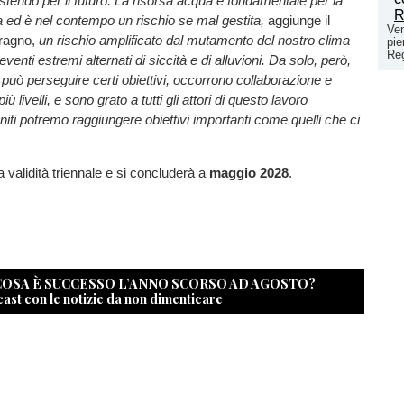
tendo per il futuro. La risorsa acqua è fondamentale per la
 ed è nel contempo un rischio se mal gestita,
aggiunge il
Ven
eragno,
un rischio amplificato dal mutamento del nostro clima
pie
Re
enti estremi alternati di siccità e di alluvioni. Da solo, però,
ò perseguire certi obiettivi, occorrono collaborazione e
iù livelli, e sono grato a tutti gli attori di questo lavoro
uniti potremo raggiungere obiettivi importanti come quelli che ci
 validità triennale e si concluderà a
maggio 2028
.
 COSA È SUCCESSO L’ANNO SCORSO AD AGOSTO?
cast con le notizie da non dimenticare