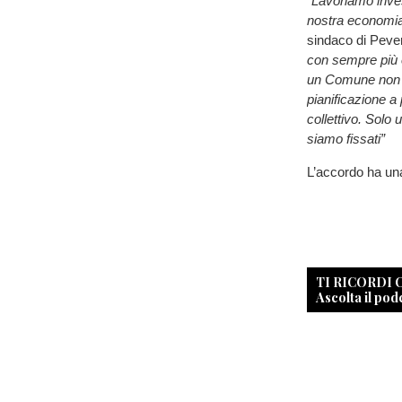
“Lavoriamo inves
nostra economia
sindaco di Pev
con sempre più ev
un Comune non pu
pianificazione a p
collettivo. Solo 
siamo fissati”
L’accordo ha una
TI RICORDI
Ascolta il pod