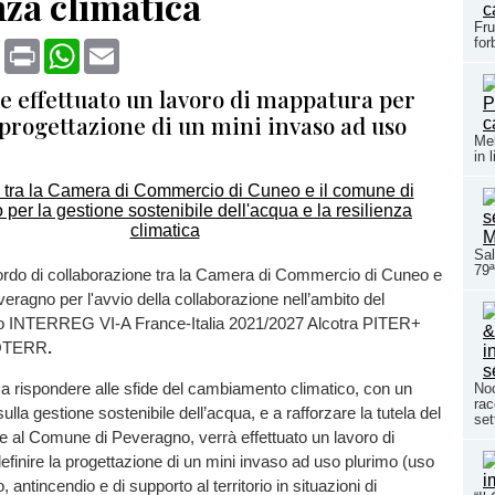
nza climatica
Fru
for
book
X
Print
WhatsApp
Email
e effettuato un lavoro di mappatura per
 progettazione di un mini invaso ad uso
Mel
in 
Sal
79ª
ccordo di collaborazione tra la Camera di Commercio di Cuneo e
eragno per l'avvio della collaborazione nell’ambito del
o INTERREG VI-A France-Italia 2021/2027 Alcotra PITER+
OTERR
.
a rispondere alle sfide del cambiamento climatico, con un
Noc
rac
ulla gestione sostenibile dell’acqua, e a rafforzare la tutela del
set
eme al Comune di Peveragno, verrà effettuato un lavoro di
finire la progettazione di un mini invaso ad uso plurimo (uso
o, antincendio e di supporto al territorio in situazioni di