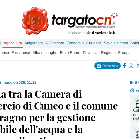
Edizione locale
IlNazionale.it
i
Agricoltura
Artigianato
Al Direttore
Economia
Curiosità
Scuole e corsi
Solid
anese
Fossanese
Alba e Langhe
Bra e Roero
Provincia
Regione
Europa
Radio Alba
2 maggio 2026, 11:12
IN B
a tra la Camera di
v
cio di Cuneo e il comune
Col
ragno per la gestione
dei
tra
bile dell'acqua e la