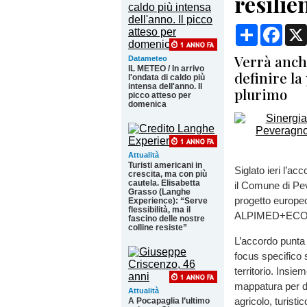
resilie
Condividi
Face
Verrà anch
Datameteo
IL METEO / In arrivo
definire la
l'ondata di caldo più
intensa dell'anno. Il
plurimo
picco atteso per
domenica
Attualità
Turisti americani in
Siglato ieri l’a
crescita, ma con più
cautela. Elisabetta
il Comune di Pev
Grasso (Langhe
progetto europe
Experience): “Serve
flessibilità, ma il
ALPIMED+EC
fascino delle nostre
colline resiste”
L’accordo punta 
focus specifico s
territorio. Insi
mappatura per de
Attualità
agricolo, turistic
A Pocapaglia l’ultimo