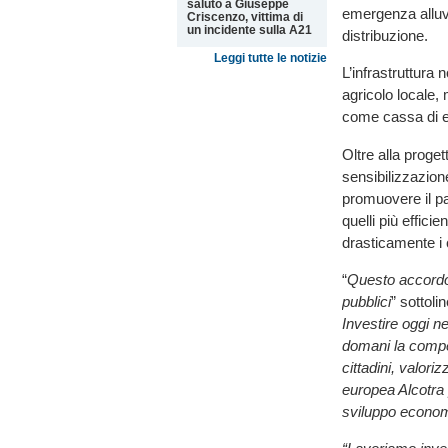
saluto a Giuseppe
emergenza alluvi
Criscenzo, vittima di
un incidente sulla A21
distribuzione.
Leggi tutte le notizie
L’infrastruttura
agricolo locale,
come cassa di e
Oltre alla proget
sensibilizzazione
promuovere il pa
quelli più efficien
drasticamente i
“
Questo accordo 
pubblici
” sottol
Investire oggi ne
domani la compet
cittadini, valor
europea Alcotra 
sviluppo economic