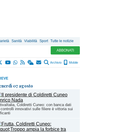
arietà
Sanità
Viabilità
Sport
Tutte le notizie
ABBONATI
Archivio
Mobile
REVE
enerdì 07 agosto
tivaItalia, Coldiretti Cuneo: con banca dati
 controlli innovativi sulle filiere è vittoria sui
fficanti