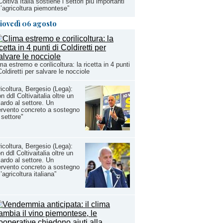
 Coltiva Italia sostiene i settori più importanti
l’agricoltura piemontese”
iovedì 06 agosto
ma estremo e corilicoltura: la ricetta in 4 punti
Coldiretti per salvare le nocciole
icoltura, Bergesio (Lega):
n ddl Coltivaitalia oltre un
iardo al settore. Un
ervento concreto a sostegno
 settore"
icoltura, Bergesio (Lega):
n ddl Coltivaitalia oltre un
iardo al settore. Un
ervento concreto a sostegno
l’agricoltura italiana”