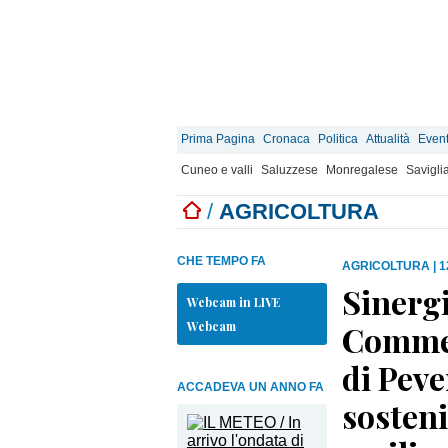
Prima Pagina
Cronaca
Politica
Attualità
Event
Cuneo e valli
Saluzzese
Monregalese
Savigli
/
AGRICOLTURA
CHE TEMPO FA
AGRICOLTURA
|
1
Sinergi
Webcam in LIVE
Webcam
Commer
di Peve
ACCADEVA UN ANNO FA
sosteni