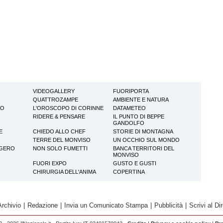
VIDEOGALLERY
FUORIPORTA
QUATTROZAMPE
AMBIENTE E NATURA
TO
L'OROSCOPO DI CORINNE
DATAMETEO
RIDERE & PENSARE
IL PUNTO DI BEPPE
GANDOLFO
E
CHIEDO ALLO CHEF
STORIE DI MONTAGNA
TERRE DEL MONVISO
UN OCCHIO SUL MONDO
GGERO
NON SOLO FUMETTI
BANCA TERRITORI DEL
MONVISO
FUORI EXPO
GUSTO E GUSTI
CHIRURGIA DELL'ANIMA
COPERTINA
Archivio
|
Redazione
|
Invia un Comunicato Stampa
|
Pubblicità
|
Scrivi al Dir