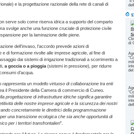
“Il
onale) e la progettazione razionale della rete di canali di
del
g
 non serve solo come riserva idrica a supporto del comparto
 ma svolge anche una funzione cruciale di protezione civile
spansione per la laminazione delle piene.
Cli
di 
tazione dell’invaso, l’accordo prevede azioni di
 e di formazione rivolte alle imprese agricole, al fine di
Agr
"Co
ssaggio dai sistemi di irrigazione tradizionali a scorrimento a
mil
ti,
a goccia o a pioggia
(sistemi in pressione), per ridurre
int
del
 consumi d’acqua.
rappresenta un modello virtuoso di collaborazione tra enti
Agr
inea il Presidente della Camera di commercio di Cuneo.
“Co
mil
lla progettazione di infrastrutture idriche significa garantire
int
itività delle nostre imprese agricole e la sicurezza dei nostri
del
izzando concretamente le direttrici della programmazione
per una transizione ecologica che sia anche opportunità di
o per i territori transfrontalieri
”.