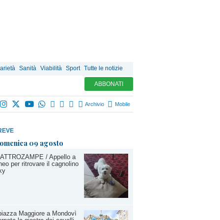
arietà
Sanità
Viabilità
Sport
Tutte le notizie
ABBONATI
Archivio
Mobile
REVE
omenica 09 agosto
ATTROZAMPE / Appello a
eo per ritrovare il cagnolino
ky
piazza Maggiore a Mondovì