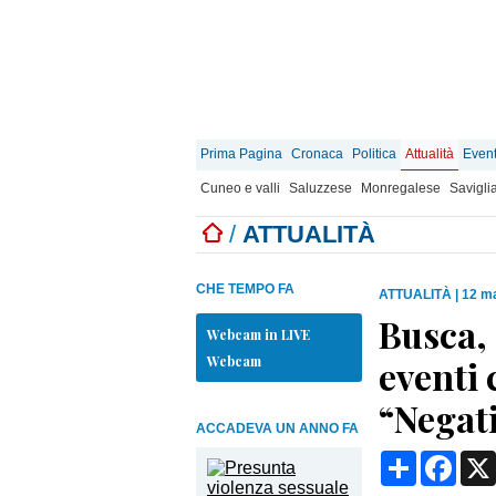
Prima Pagina
Cronaca
Politica
Attualità
Event
Cuneo e valli
Saluzzese
Monregalese
Savigli
/
ATTUALITÀ
CHE TEMPO FA
ATTUALITÀ
|
12 ma
Busca, 
Webcam in LIVE
Webcam
eventi 
“Negati
ACCADEVA UN ANNO FA
Condividi
Face