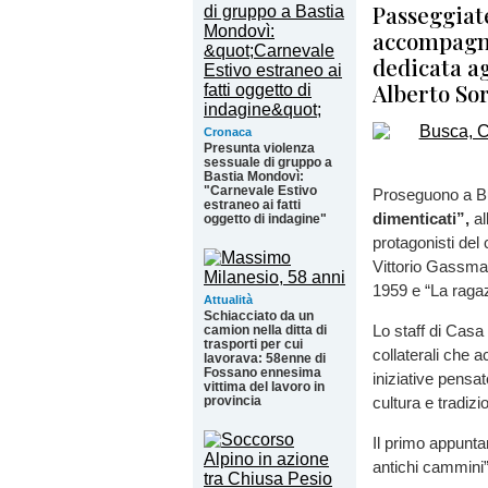
Passeggiate
accompagne
dedicata ag
Alberto So
Cronaca
Presunta violenza
sessuale di gruppo a
Bastia Mondovì:
"Carnevale Estivo
Proseguono a Bu
estraneo ai fatti
dimenticati”,
al
oggetto di indagine"
protagonisti del
Vittorio Gassman
1959 e “La ragaz
Attualità
Schiacciato da un
Lo staff di Casa
camion nella ditta di
trasporti per cui
collaterali che 
lavorava: 58enne di
Fossano ennesima
iniziative pensat
vittima del lavoro in
provincia
cultura e tradizio
Il primo appunt
antichi cammini