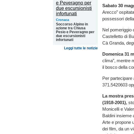
Sabato 30 magg
Arecco” ospitata
possessori dell
Cronaca
Soccorso Alpino in
azione tra Chiusa
Nel pomeriggio 
Pesio e Peveragno per
Castelletto di Bu
due escursionisti
infortunati
Cà Granda, degus
Leggi tutte le notizie
Domenica 31 ma
clima”, mentre m
il bosco della c
Per partecipare 
371.5420603 op
La mostra prese
(1918-2001),
sto
Monicelli e Valer
Baldini insieme
Arte e propone u
dei film, da un 