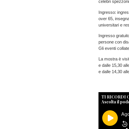
celebri spezzoni
Ingresso: ingress
over 65, insegnan
universitari e re
Ingresso gratui
persone con disab
Gli eventi collat
La mostra è visit
e dalle 15,30 all
e dalle 14,30 all
TI RICORDI
Ascolta il pod