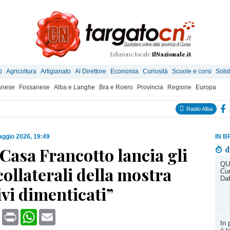
Edizione locale
IlNazionale.it
i
Agricoltura
Artigianato
Al Direttore
Economia
Curiosità
Scuole e corsi
Solid
anese
Fossanese
Alba e Langhe
Bra e Roero
Provincia
Regione
Europa
Radio Alba
ggio 2026, 19:49
IN B
Casa Francotto lancia gli
d
QU
collaterali della mostra
Cun
Da
vi dimenticati”
book
X
Print
WhatsApp
Email
In 