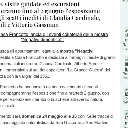
è t
, visite guidate ed escursioni
ranno fino al 2 giugno l’esposizione
li scatti inediti di Claudia Cardinale,
rdi e Vittorio Gassman
"E 
inv
sca gli appuntamenti legati alla
mostra “Negativi
lestita a Casa Francotto e dedicata a immagini inedite di grandi
 cinema italiano come Claudia Cardinale, Alberto Sordi e
, immortalati sui set dei capolavori “La Grande Guerra” del
Pro
za con la valigia” del 1961.
lis
 Francotto ha annunciato un ricco calendario di eventi
accompagneranno l’esposizione fino a martedì 2 giugno, con
Ogg
e per valorizzare il territorio buschese attraverso natura,
Nev
ni locali.
amento sarà
domenica 24 maggio alle 15
con “Sulle tracce di
”, passeggiata naturalistica da San Giacomo a San Martino.
Una