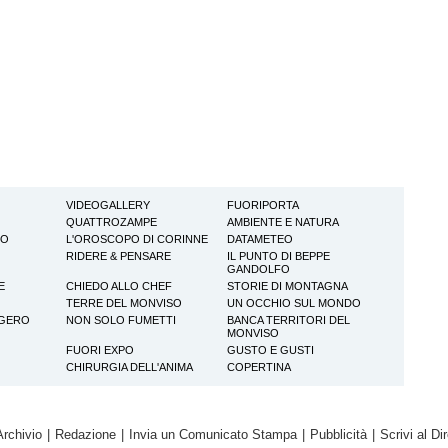
VIDEOGALLERY
FUORIPORTA
QUATTROZAMPE
AMBIENTE E NATURA
TO
L'OROSCOPO DI CORINNE
DATAMETEO
RIDERE & PENSARE
IL PUNTO DI BEPPE
GANDOLFO
E
CHIEDO ALLO CHEF
STORIE DI MONTAGNA
TERRE DEL MONVISO
UN OCCHIO SUL MONDO
GGERO
NON SOLO FUMETTI
BANCA TERRITORI DEL
MONVISO
FUORI EXPO
GUSTO E GUSTI
CHIRURGIA DELL'ANIMA
COPERTINA
Archivio
|
Redazione
|
Invia un Comunicato Stampa
|
Pubblicità
|
Scrivi al Dir