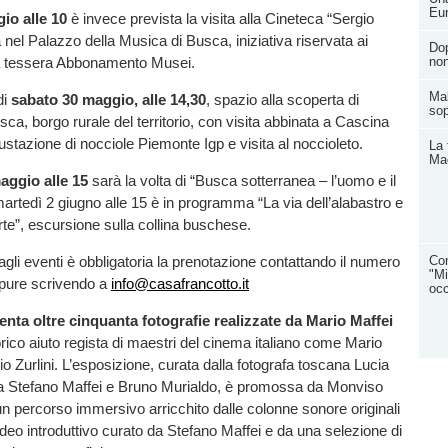
Eur
io alle 10
è invece prevista la visita alla Cineteca “Sergio
 nel Palazzo della Musica di Busca, iniziativa riservata ai
Dop
a tessera Abbonamento Musei.
non
Mal
di
sabato 30 maggio, alle 14,30
, spazio alla scoperta di
sop
sca, borgo rurale del territorio, con visita abbinata a Cascina
tazione di nocciole Piemonte Igp e visita al noccioleto.
La 
Ma
ggio alle 15
sarà la volta di “Busca sotterranea – l’uomo e il
artedì 2 giugno alle 15 è in programma “La via dell’alabastro e
orte”, escursione sulla collina buschese.
Con
agli eventi è obbligatoria la prenotazione contattando il numero
"Mi
pure scrivendo a
info@casafrancotto.it
occ
nta oltre cinquanta fotografie realizzate da Mario Maffei
rico aiuto regista di maestri del cinema italiano come Mario
io Zurlini. L’esposizione, curata dalla fotografa toscana Lucia
 a Stefano Maffei e Bruno Murialdo, è promossa da Monviso
n percorso immersivo arricchito dalle colonne sonore originali
video introduttivo curato da Stefano Maffei e da una selezione di