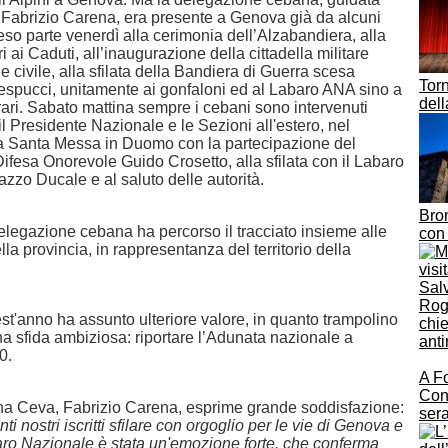
 Fabrizio Carena, era presente a Genova già da alcuni
eso parte venerdì alla cerimonia dell’Alzabandiera, alla
i ai Caduti, all’inaugurazione della cittadella militare
e civile, alla sfilata della Bandiera di Guerra scesa
Torn
espucci, unitamente ai gonfaloni ed al Labaro ANA sino a
dell
ari. Sabato mattina sempre i cebani sono intervenuti
 il Presidente Nazionale e le Sezioni all'estero, nel
a Santa Messa in Duomo con la partecipazione del
Difesa Onorevole Guido Crosetto, alla sfilata con il Labaro
zzo Ducale e al saluto delle autorità.
Bron
legazione cebana ha percorso il tracciato insieme alle
con 
lla provincia, in rappresentanza del territorio della
Salv
Rogg
st'anno ha assunto ulteriore valore, in quanto trampolino
chie
na sfida ambiziosa: riportare l’Adunata nazionale a
anti
0.
A Fo
Con
Ana Ceva, Fabrizio Carena, esprime grande soddisfazione:
sera
ti nostri iscritti sfilare con orgoglio per le vie di Genova e
aro Nazionale è stata un'emozione forte, che conferma