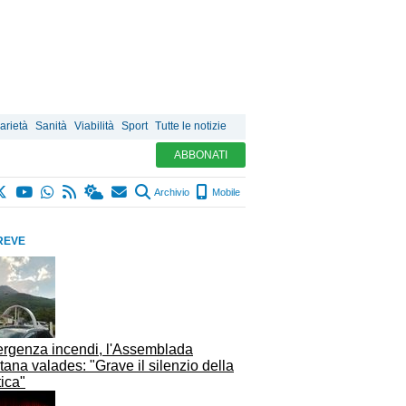
arietà
Sanità
Viabilità
Sport
Tutte le notizie
ABBONATI
Archivio
Mobile
REVE
rgenza incendi, l'Assemblada
tana valades: "Grave il silenzio della
tica"