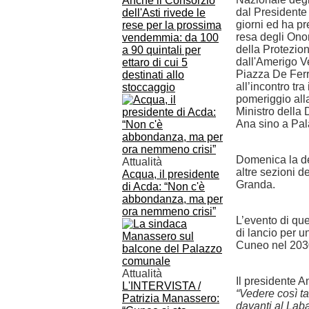
Anche il Consorzio
dal Presidente
dell'Asti rivede le
giorni ed ha pr
rese per la prossima
resa degli Onor
vendemmia: da 100
della Protezion
a 90 quintali per
dall'Amerigo V
ettaro di cui 5
Piazza De Ferr
destinati allo
all’incontro tra
stoccaggio
pomeriggio all
Ministro della 
Ana sino a Pala
Domenica la de
Attualità
altre sezioni de
Acqua, il presidente
Granda.
di Acda: “Non c'è
abbondanza, ma per
ora nemmeno crisi”
L’evento di que
di lancio per u
Cuneo nel 203
Attualità
Il presidente 
L'INTERVISTA /
“Vedere così tan
Patrizia Manassero:
davanti al Lab