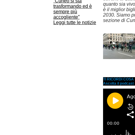
“Cuneo si sta
quanto sia vivo
trasformando ed è
è il miglior bi
sempre più
2030. Siamo pro
accogliente”
sezione di Cune
Leggi tutte le notizie
TI RICORDI COS
Ascolta il podcast