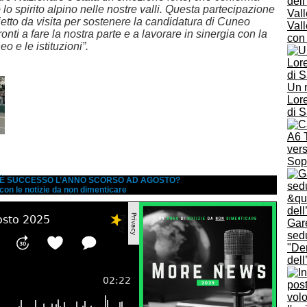
 lo spirito alpino nelle nostre valli. Questa partecipazione
glietto da visita per sostenere la candidatura di Cuneo
Vall
nti a fare la nostra parte e a lavorare in sinergia con la
con
o e le istituzioni”.
Un 
Lore
di 
A6 T
vers
Sopr
A È SUCCESSO L’ANNO SCORSO AD AGOSTO?
 con le notizie da non dimenticare
Gar
sed
"De
del