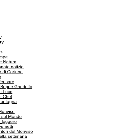
y
ry
a
s
ampe
e Natura
anato notizie
o di Corinne
o
Pensare
i Beppe Gandolfo
i Luce
o Chef
 montagna
 Monviso
 sul Mondo
o_leggero
Fumetti
itori del Monviso
 della settimana