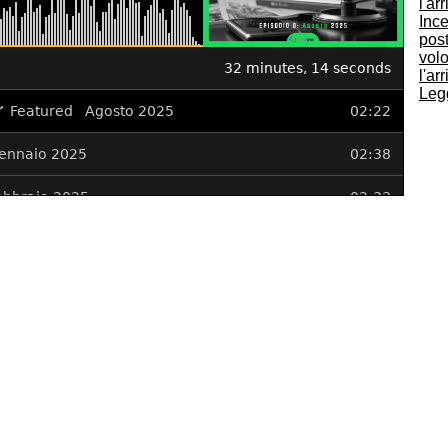
Ince
post
volo
l'ar
Legg