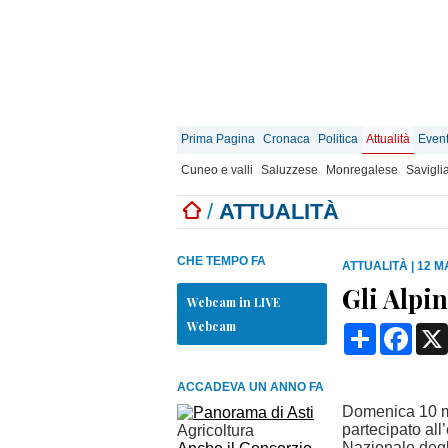
Prima Pagina
Cronaca
Politica
Attualità
Event
Cuneo e valli
Saluzzese
Monregalese
Savigli
/
ATTUALITÀ
CHE TEMPO FA
ATTUALITÀ
|
12 M
Gli Alpi
Webcam in LIVE
Webcam
Condividi
Face
ACCADEVA UN ANNO FA
Domenica 10 ma
partecipato all
Agricoltura
Nazionale degl