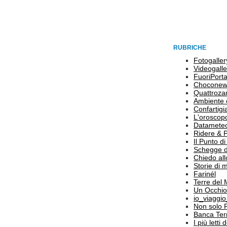
RUBRICHE
Fotogaller
Videogalle
FuoriPort
Choconew
Quattroz
Ambiente 
Confartigi
L'oroscop
Datamete
Ridere & 
Il Punto d
Schegge d
Chiedo all
Storie di
Farinél
Terre del
Un Occhio
io_viaggi
Non solo 
Banca Terr
I più letti