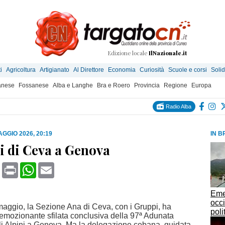
Edizione locale
IlNazionale.it
i
Agricoltura
Artigianato
Al Direttore
Economia
Curiosità
Scuole e corsi
Solid
anese
Fossanese
Alba e Langhe
Bra e Roero
Provincia
Regione
Europa
Radio Alba
AGGIO 2026, 20:19
IN B
ni di Ceva a Genova
book
X
Print
WhatsApp
Email
Eme
occi
ggio, la Sezione Ana di Ceva, con i Gruppi, ha
poli
’emozionante sfilata conclusiva della 97ª Adunata
i Alpini a Genova. Ma la delegazione cebana, guidata