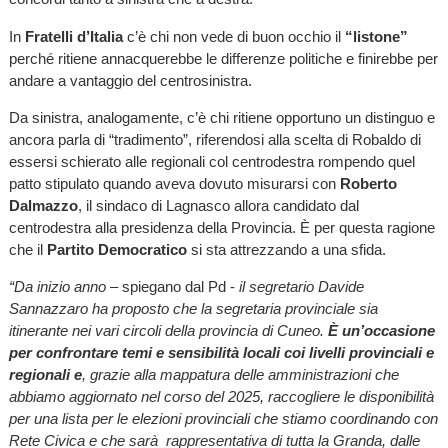
In
Fratelli d’Italia
c’è chi non vede di buon occhio il
“listone”
perché ritiene annacquerebbe le differenze politiche e finirebbe per
andare a vantaggio del centrosinistra.
Da sinistra, analogamente, c’è chi ritiene opportuno un distinguo e
ancora parla di “tradimento”, riferendosi alla scelta di Robaldo di
essersi schierato alle regionali col centrodestra rompendo quel
patto stipulato quando aveva dovuto misurarsi con
Roberto
Dalmazzo
, il sindaco di Lagnasco allora candidato dal
centrodestra alla presidenza della Provincia. È per questa ragione
che il
Partito Democratico
si sta attrezzando a una sfida.
“Da inizio anno
– spiegano dal Pd -
il segretario Davide
Sannazzaro ha proposto che la segretaria provinciale sia
itinerante nei vari circoli della provincia di Cuneo.
È un’occasione
per confrontare temi e sensibilità locali coi livelli provinciali e
regionali e
, grazie alla mappatura delle amministrazioni che
abbiamo aggiornato nel corso del 2025, raccogliere le disponibilità
per una lista per le elezioni provinciali che stiamo coordinando con
Rete Civica e che sarà rappresentativa di tutta la Granda, dalle