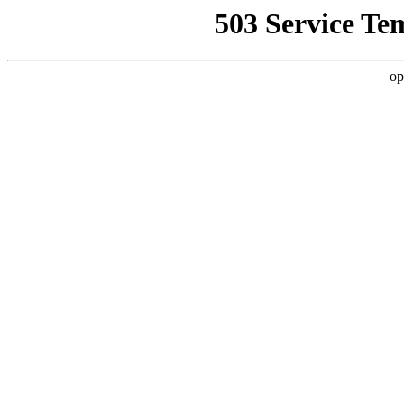
503 Service Te
op